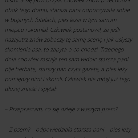
historia się powtórzyła: człowiek znów przechodził
obok tego domu, starsza para odpoczywała sobie
w bujanych fotelach, pies leżał w tym samym
miejscu i skomlał. Człowiek postanowił, że jeśli
nazajutrz znów zobaczy tę samą scenę i jak usłyszy
skomlenie psa, to zapyta o co chodzi. Trzeciego
dnia człowiek zastaje ten sam widok: starsza pani
pije herbatę, starszy pan czyta gazetę, a pies leży
pomiędzy nimi i skomli. Człowiek nie mógł już tego
dłużej znieść i spytał:
– Przepraszam, co się dzieje z waszym psem?
– Z psem? – odpowiedziała starsza pani – pies leży