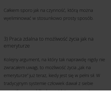
Całkiem sporo jak na czynność, którą można
wyeliminować w stosunkowo prosty sposób.
3) Praca zdalna to możliwość życia jak na
emeryturze
Kolejny argument, na który tak naprawdę nigdy nie
zwracałem uwagi, to możliwość życia „jak na
emeryturze” już teraz, kiedy jest się w pełni sił. W
tradycyjnym systemie człowiek dawał z siebie
wszystko przez kilkadziesiąt lat – w imię mitycznego
zasłużonego odpoczynku.