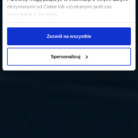
otrzymanymi od Ciebie lub uzyskanymi podczas
korzystania z ich usług.
Zezwól na wszystkie
Spersonalizuj