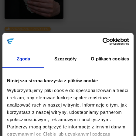
ZARZĄDZANIE ZESPOŁEM
Jak nie popsuć pracownika, czyli dlaczego
premie nie działają
Autor:
Ewa Rot-Buga
Zgoda
Szczegóły
O plikach cookies
Lubisz dawać łapówki? No wiesz, łapówki, kasę za to, żeby ktoś
coś zrobił dobrze. A właściwie, żeby ktoś zrobił coś tak, jak
powinien. Pewnie, że nie lubisz. A czy przypadkiem nie dajesz
Niniejsza strona korzysta z plików cookie
regularnie łapówek swoim… pracownikom?
Wykorzystujemy pliki cookie do spersonalizowania treści
i reklam, aby oferować funkcje społecznościowe i
CZYTAJ
analizować ruch w naszej witrynie. Informacje o tym, jak
korzystasz z naszej witryny, udostępniamy partnerom
społecznościowym, reklamowym i analitycznym.
Partnerzy mogą połączyć te informacje z innymi danymi
otrzymanymi od Ciebie lub uzyskanymi podczas