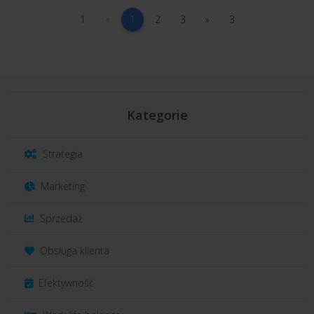
1
poprzednia
(current)
2
3
następna
3
1
«
1
2
3
»
3
Kategorie
Strategia
Marketing
Sprzedaż
Obsługa klienta
Efektywność