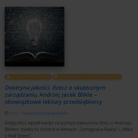
ZARZĄDZANIE ZESPOŁEM
OBOWIĄZKOWE LEKTURY PRZEDSIĘBIORCY
Doktryna jakości. Rzecz o skutecznym
zarządzaniu
, Andrzej Jacek Blikle –
obowiązkowe lektury przedsiębiorcy
Autor:
Paulina Pietrzak-Jaworska
Gdyby ktoś wpadł kiedyś na pomysł nakręcenia filmu o Andrzeju
Bliklem, byłaby to historia w klimacie „Szeregowca Ryana” i „Wilka
z Wall Street”.