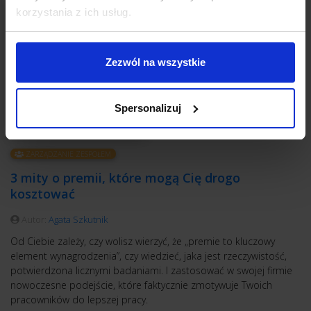
korzystania z ich usług.
Zezwól na wszystkie
Spersonalizuj
ZARZĄDZANIE ZESPOŁEM
3 mity o premii, które mogą Cię drogo
kosztować
Autor:
Agata Szkutnik
Od Ciebie zależy, czy wolisz wierzyć, że „premie to kluczowy
element wynagrodzenia”, czy wiedzieć, jaka jest rzeczywistość,
potwierdzona licznymi badaniami. I zastosować w swojej firmie
nowoczesne podejście, które faktycznie zmotywuje Twoich
pracowników do lepszej pracy.