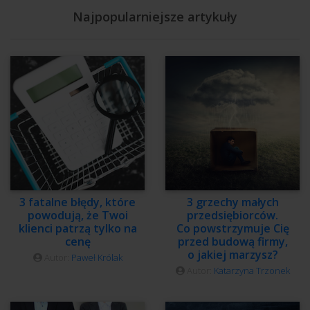
Najpopularniejsze artykuły
3 fatalne błędy, które
3 grzechy małych
powodują, że Twoi
przedsiębiorców.
klienci patrzą tylko na
Co powstrzymuje Cię
cenę
przed budową firmy,
o jakiej marzysz?
Autor:
Paweł Królak
Autor:
Katarzyna Trzonek