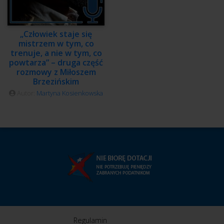
„Człowiek staje się
mistrzem w tym, co
trenuje, a nie w tym, co
powtarza” – druga część
rozmowy z Miłoszem
Brzezińskim
Autor:
Martyna Kosienkowska
Regulamin