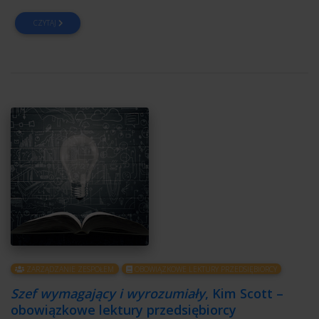
CZYTAJ
ZARZĄDZANIE ZESPOŁEM
OBOWIĄZKOWE LEKTURY PRZEDSIĘBIORCY
Szef wymagający i wyrozumiały
, Kim Scott –
obowiązkowe lektury przedsiębiorcy