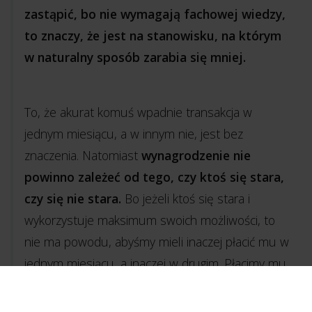
zastąpić, bo nie wymagają fachowej wiedzy,
to znaczy, że jest na stanowisku, na którym
w naturalny sposób zarabia się mniej.
To, że akurat komuś wpadnie transakcja w
jednym miesiącu, a w innym nie, jest bez
znaczenia. Natomiast
wynagrodzenie nie
powinno zależeć od tego, czy ktoś się stara,
czy się nie stara.
Bo jeżeli ktoś się stara i
wykorzystuje maksimum swoich możliwości, to
nie ma powodu, abyśmy mieli inaczej płacić mu w
jednym miesiącu, a inaczej w drugim. Płacimy mu
właśnie za to, że dobrze pracuje. Tak po prostu
działa rynek.