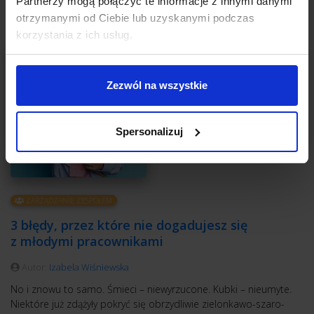
Partnerzy mogą połączyć te informacje z innymi danymi
otrzymanymi od Ciebie lub uzyskanymi podczas
korzystania z ich usług.
Zezwól na wszystkie
Spersonalizuj
ZARZĄDZANIE ZESPOŁEM
3 błędy, przez które nie dogadujesz się
z młodymi pracownikami
Autor:
Izabela Wiśniewska
No i znowu to samo. Śmieci – niewyrzucone. Kubki – nieumyte.
Niektóre już zdążyły pokryć się obrzydliwie zielonkawo-szaro-