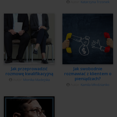
Autor:
Katarzyna Trzonek
Jak przeprowadzić
Jak swobodnie
rozmowę kwalifikacyjną
rozmawiać z klientem o
pieniądzach?
Autor:
Monika Madejska
Autor:
Kamila Młodzianko