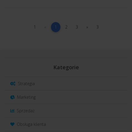
1
poprzednia
(current)
2
3
następna
3
1
«
1
2
3
»
3
Kategorie
Strategia
Marketing
Sprzedaż
Obsługa klienta