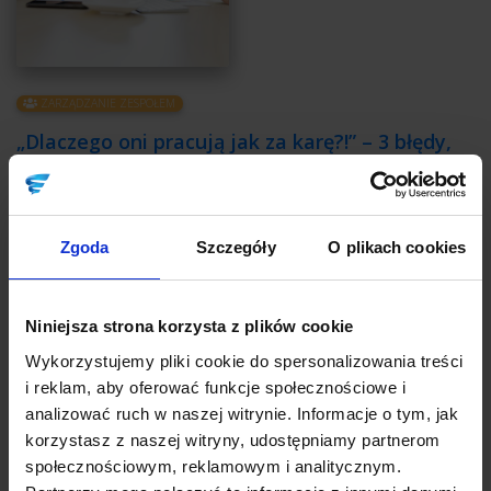
ZARZĄDZANIE ZESPOŁEM
„Dlaczego oni pracują jak za karę?!” – 3 błędy,
które zabiją motywację nawet u najlepszych
pracowników
Autor:
Justyna Zapłata
Zgoda
Szczegóły
O plikach cookies
Punktualny. Z doświadczeniem. Umiejętności się zgadzają.
Wszystko wydawało się super, więc zatrudniłeś go bez wahania.
Tymczasem po miesiącu…okazuje się, że nowy pracownik nie
Niniejsza strona korzysta z plików cookie
wyrobił się przynajmniej z połową zadań, nie mówiąc już o tym,
by cokolwiek było zrobione dobrze. Zastanawiasz się, dlaczego
Wykorzystujemy pliki cookie do spersonalizowania treści
wciąż Cię to spotyka?
i reklam, aby oferować funkcje społecznościowe i
analizować ruch w naszej witrynie. Informacje o tym, jak
CZYTAJ
korzystasz z naszej witryny, udostępniamy partnerom
społecznościowym, reklamowym i analitycznym.