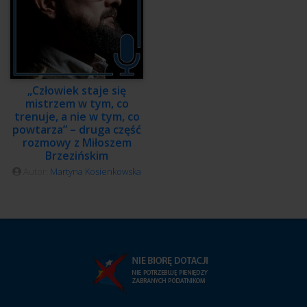
„Człowiek staje się
mistrzem w tym, co
trenuje, a nie w tym, co
powtarza” – druga część
rozmowy z Miłoszem
Brzezińskim
Autor:
Martyna Kosienkowska