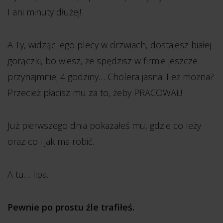
I ani minuty dłużej!
A Ty, widząc jego plecy w drzwiach, dostajesz białej
gorączki, bo wiesz, że spędzisz w firmie jeszcze
przynajmniej 4 godziny… Cholera jasna! Ileż można?
Przecież płacisz mu za to, żeby PRACOWAŁ!
Już pierwszego dnia pokazałeś mu, gdzie co leży
oraz co i jak ma robić.
A tu… lipa.
Pewnie po prostu źle trafiłeś.