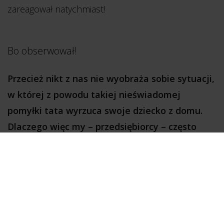
zareagował natychmiast!
Bo obserwował!
Przecież nikt z nas nie wyobraża sobie sytuacji,
w której z powodu takiej nieświadomej
pomyłki tata wyrzuca swoje dziecko z domu.
Dlaczego więc my – przedsiębiorcy – często
takiego pracownika wyrzucamy z pracy?
Oczywiście, nie mam na myśli załatwiania swoich
potrzeb w firmowej kuchni. :)