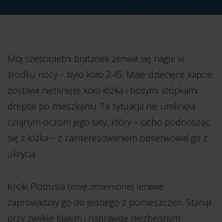
Mój sześcioletni bratanek zerwał się nagle w
środku nocy – było koło 2:45. Małe dziecięce kapcie
zostawił nietknięte koło łóżka i bosymi stópkami
dreptał po mieszkaniu. Ta sytuacja nie umknęła
czujnym oczom jego taty, który – cicho podnosząc
się z łóżka – z zainteresowaniem obserwował go z
ukrycia.
Kroki Piotrusia (
imię zmienione
) leniwie
zaprowadziły go do jednego z pomieszczeń. Stanął
przy zwykle białym i naprawdę niezbędnym