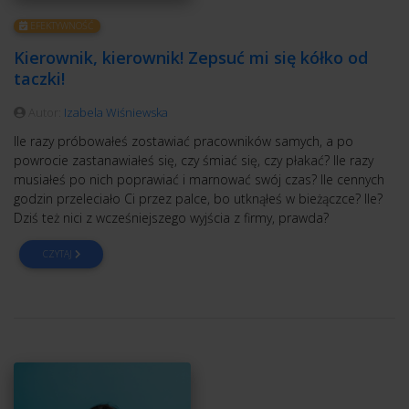
EFEKTYWNOŚĆ
Kierownik, kierownik! Zepsuć mi się kółko od
taczki!
Autor:
Izabela Wiśniewska
Ile razy próbowałeś zostawiać pracowników samych, a po
powrocie zastanawiałeś się, czy śmiać się, czy płakać? Ile razy
musiałeś po nich poprawiać i marnować swój czas? Ile cennych
godzin przeleciało Ci przez palce, bo utknąłeś w bieżączce? Ile?
Dziś też nici z wcześniejszego wyjścia z firmy, prawda?
CZYTAJ