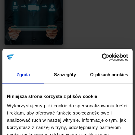
EFEKTYWNOŚĆ
„Towar jedzie, zegar tyka”... Sprawdź, jak
ważna jest logistyka w Twojej firmie
Zgoda
Szczegóły
O plikach cookies
Autor:
Artur Zubrzycki
Dla najszybciej rozwijających się firm handlowych i produkcyjnych
Niniejsza strona korzysta z plików cookie
już dawno logistyka przestała być koniecznym kosztem, a stała
się strategiczną dziedziną pozyskiwania i utrzymywania
Wykorzystujemy pliki cookie do spersonalizowania treści
rentownych klientów. Mało tego – sprawna i efektywna logistyka
i reklam, aby oferować funkcje społecznościowe i
przyczynia się do znaczącego wzrostu rentowności biznesu.
analizować ruch w naszej witrynie. Informacje o tym, jak
korzystasz z naszej witryny, udostępniamy partnerom
CZYTAJ
społecznościowym, reklamowym i analitycznym.