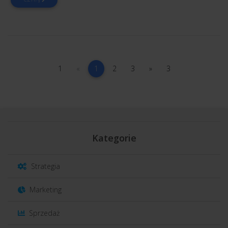
1
poprzednia
(current)
2
3
następna
3
1
«
1
2
3
»
3
Kategorie
Strategia
Marketing
Sprzedaż