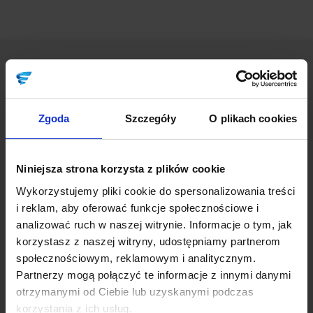
Kategorie
Zgoda
Szczegóły
O plikach cookies
Strategia
Marketing
Niniejsza strona korzysta z plików cookie
Sprzedaż
Wykorzystujemy pliki cookie do spersonalizowania treści
i reklam, aby oferować funkcje społecznościowe i
Obsługa klienta
analizować ruch w naszej witrynie. Informacje o tym, jak
korzystasz z naszej witryny, udostępniamy partnerom
Efektywność
społecznościowym, reklamowym i analitycznym.
Partnerzy mogą połączyć te informacje z innymi danymi
Work-life balance
otrzymanymi od Ciebie lub uzyskanymi podczas
korzystania z ich usług.
Zarządzanie zespołem