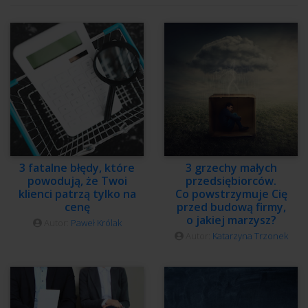
3 fatalne błędy, które
3 grzechy małych
powodują, że Twoi
przedsiębiorców.
klienci patrzą tylko na
Co powstrzymuje Cię
cenę
przed budową firmy,
o jakiej marzysz?
Autor:
Paweł Królak
Autor:
Katarzyna Trzonek