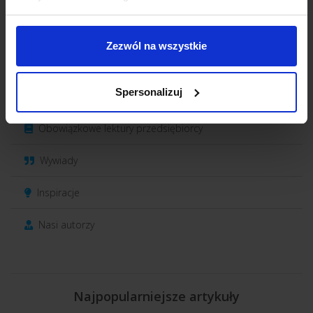
Rekrutacja
Zezwól na wszystkie
Finanse
Spersonalizuj
Prawo biznesu
Obowiązkowe lektury przedsiębiorcy
Wywiady
Inspiracje
Nasi autorzy
Najpopularniejsze artykuły