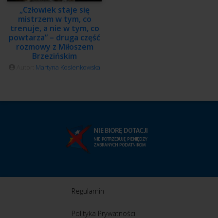
„Człowiek staje się
mistrzem w tym, co
trenuje, a nie w tym, co
powtarza” – druga część
rozmowy z Miłoszem
Brzezińskim
Autor:
Martyna Kosienkowska
Regulamin
Polityka Prywatności