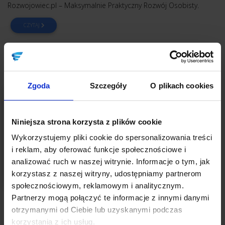
Rozwojowiec.pl – Maksymalnie Praktyczny Rozwój Osobisty.
CZYTAJ
Zgoda
Szczegóły
O plikach cookies
Niniejsza strona korzysta z plików cookie
Wykorzystujemy pliki cookie do spersonalizowania treści
i reklam, aby oferować funkcje społecznościowe i
analizować ruch w naszej witrynie. Informacje o tym, jak
korzystasz z naszej witryny, udostępniamy partnerom
społecznościowym, reklamowym i analitycznym.
Partnerzy mogą połączyć te informacje z innymi danymi
STRATEGIA
otrzymanymi od Ciebie lub uzyskanymi podczas
A gdyby tak zrobić w firmie mały… pivocik?
korzystania z ich usług.