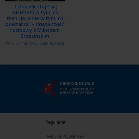
„Człowiek staje się
mistrzem w tym, co
trenuje, a nie w tym, co
powtarza” – druga część
rozmowy z Miłoszem
Brzezińskim
Autor:
Martyna Kosienkowska
Regulamin
Polityka Prywatności