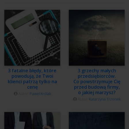
3 fatalne błędy, które
3 grzechy małych
powodują, że Twoi
przedsiębiorców.
klienci patrzą tylko na
Co powstrzymuje Cię
cenę
przed budową firmy,
o jakiej marzysz?
Autor:
Paweł Królak
Autor:
Katarzyna Trzonek