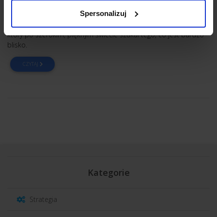
na biznes? Liczba osób, które w internecie poszukują informacji
Spersonalizuj
na ten temat, świadczy o tym, że chyba nie. Okazuje się jednak,
że wielu ludzi przypomina pod tym względem Koziołka Matołka,
który po szerokim, pięknym świecie szukał tego, co jest bardzo
blisko.
CZYTAJ
Kategorie
Strategia