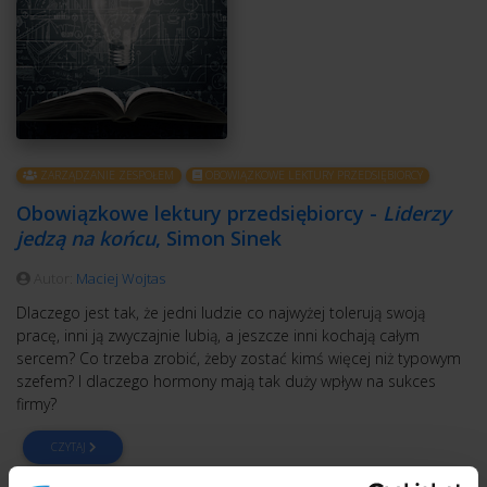
ZARZĄDZANIE ZESPOŁEM
OBOWIĄZKOWE LEKTURY PRZEDSIĘBIORCY
Obowiązkowe lektury przedsiębiorcy -
Liderzy
jedzą na końcu
, Simon Sinek
Autor:
Maciej Wojtas
Dlaczego jest tak, że jedni ludzie co najwyżej tolerują swoją
pracę, inni ją zwyczajnie lubią, a jeszcze inni kochają całym
sercem? Co trzeba zrobić, żeby zostać kimś więcej niż typowym
szefem? I dlaczego hormony mają tak duży wpływ na sukces
firmy?
CZYTAJ