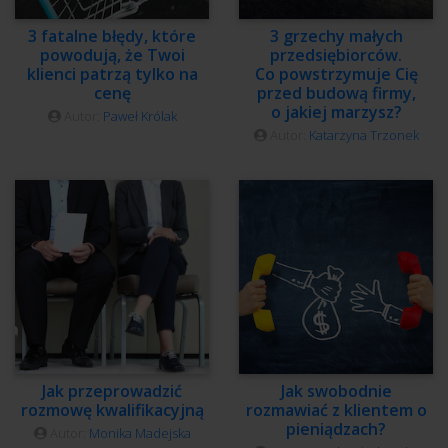
3 fatalne błędy, które
3 grzechy małych
powodują, że Twoi
przedsiębiorców.
klienci patrzą tylko na
Co powstrzymuje Cię
cenę
przed budową firmy,
o jakiej marzysz?
Autor:
Paweł Królak
Autor:
Katarzyna Trzonek
Jak przeprowadzić
Jak swobodnie
rozmowę kwalifikacyjną
rozmawiać z klientem o
pieniądzach?
Autor:
Monika Madejska