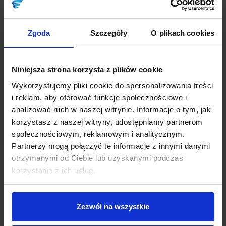
Zgoda
Szczegóły
O plikach cookies
Niniejsza strona korzysta z plików cookie
Wykorzystujemy pliki cookie do spersonalizowania treści
i reklam, aby oferować funkcje społecznościowe i
analizować ruch w naszej witrynie. Informacje o tym, jak
korzystasz z naszej witryny, udostępniamy partnerom
społecznościowym, reklamowym i analitycznym.
Partnerzy mogą połączyć te informacje z innymi danymi
INSPIRACJE
otrzymanymi od Ciebie lub uzyskanymi podczas
korzystania z ich usług.
Czy wiesz, gdzie ukryty jest pomysł na Twoją
firmę?
Autor:
Maciej Wojtas
Zezwól na wszystkie
Czy może być coś cenniejszego od znalezienia dobrego pomysłu