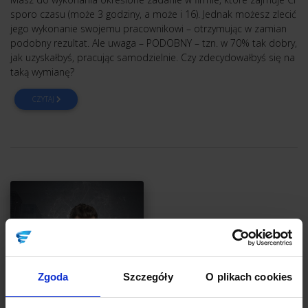
sporo czasu (może 3 godziny, a może i 16). Jednak możesz zlecić
jego wykonanie swojemu pracownikowi – otrzymując w zamian
podobny rezultat. Ale uwaga – PODOBNY – tzn. w 70% tak dobry,
jak uzyskałbyś, pracując samodzielnie. Czy zdecydowałbyś się na
taką wymianę?
CZYTAJ
Zgoda
Szczegóły
O plikach cookies