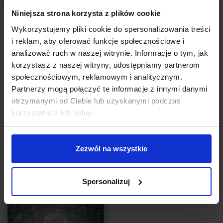
Niniejsza strona korzysta z plików cookie
ZARZĄDZANIE ZESPOŁEM
Wykorzystujemy pliki cookie do spersonalizowania treści
Pracująca maszynka – mit pierwszego
i reklam, aby oferować funkcje społecznościowe i
pracownika (kolejnych niestety też...)
analizować ruch w naszej witrynie. Informacje o tym, jak
korzystasz z naszej witryny, udostępniamy partnerom
Autor:
Izabela Wiśniewska
społecznościowym, reklamowym i analitycznym.
Czy zdarza się, że Twoi pracownicy włóczą się po firmie jak
Partnerzy mogą połączyć te informacje z innymi danymi
lunatycy? Robią coś, co budzi Twoje zdumienie? Wielokrotnie
otrzymanymi od Ciebie lub uzyskanymi podczas
zastanawiasz się, jak w ogóle można się tak zachować? Czemu
korzystania z ich usług.
by tego nie zmienić?
CZYTAJ
Zezwól na wszystkie
Spersonalizuj