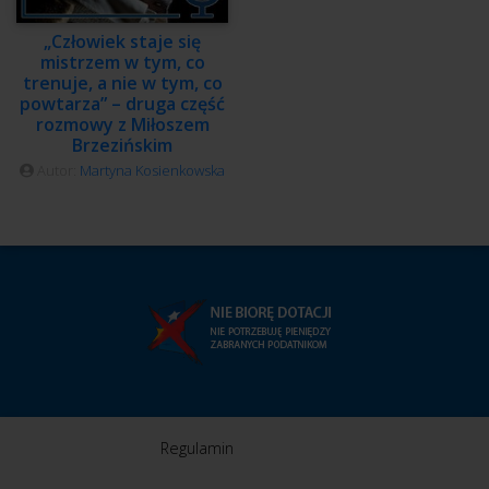
„Człowiek staje się
mistrzem w tym, co
trenuje, a nie w tym, co
powtarza” – druga część
rozmowy z Miłoszem
Brzezińskim
Autor:
Martyna Kosienkowska
Regulamin