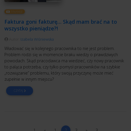
FINANSE
Faktura goni fakturę… Skąd mam brać na to
wszystko pieniądze?!
Autor:
Izabela Wiśniewska
Władować się w kolejnego pracownika to nie jest problem.
Problem rodzi się w momencie braku wiedzy o prawdziwych
powodach. Skąd pracodawca ma wiedzieć, czy nowy pracownik
to paląca potrzeba, czy tylko pomysł pracowników na szybkie
„rozwiązanie” problemu, który swoją przyczynę może mieć
zupełnie w innym miejscu?
CZYTAJ
1
poprzednia
1
(current)
3
następna
3
1
«
1
2
3
»
3