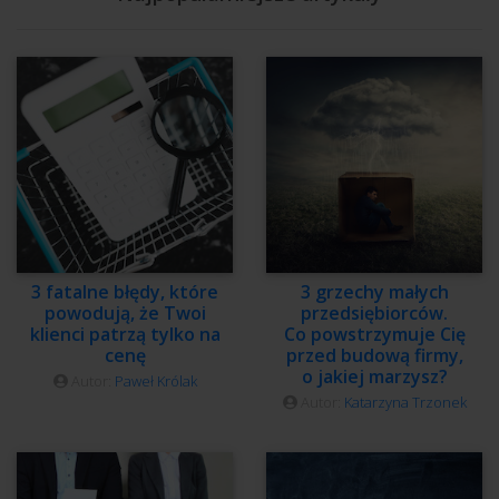
3 fatalne błędy, które
3 grzechy małych
powodują, że Twoi
przedsiębiorców.
klienci patrzą tylko na
Co powstrzymuje Cię
cenę
przed budową firmy,
o jakiej marzysz?
Autor:
Paweł Królak
Autor:
Katarzyna Trzonek