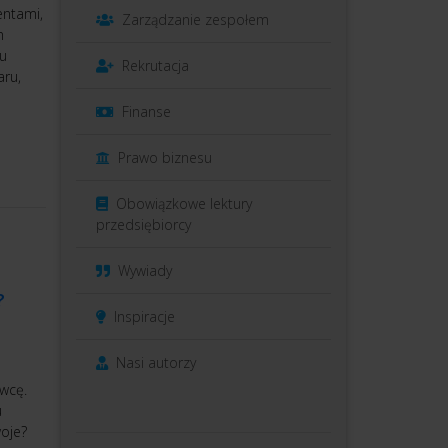
entami,
Zarządzanie zespołem
m
 u
Rekrutacja
aru,
Finanse
Prawo biznesu
Obowiązkowe lektury
przedsiębiorcy
Wywiady
?
Inspiracje
Nasi autorzy
wcę.
u
woje?