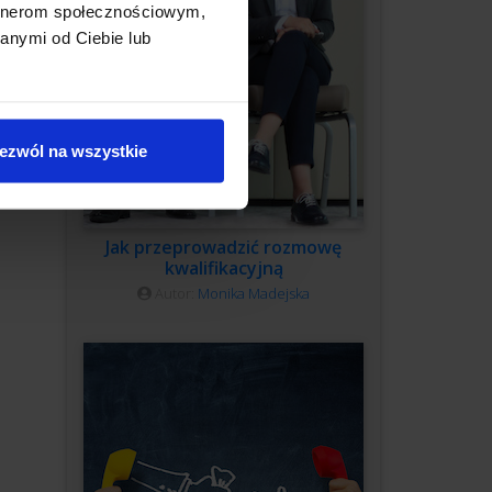
artnerom społecznościowym,
anymi od Ciebie lub
ezwól na wszystkie
Jak przeprowadzić rozmowę
kwalifikacyjną
Autor:
Monika Madejska