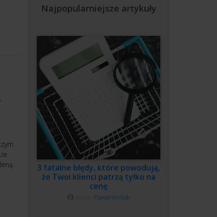
Najpopularniejsze artykuły
–
 czym
 że
leną
3 fatalne błędy, które powodują,
że Twoi klienci patrzą tylko na
cenę
Autor:
Paweł Królak