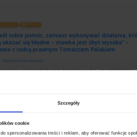
O BIZNESU
WYWIADY
wól sobie pomóc, zamiast wykonywać działania, kt
okazać się błędne – stawka jest zbyt wysoka” –
owa z radcą prawnym Tomaszem Palakiem
r:
Martyna Kosienkowska
e przepisy, niezrozumiały język, nieuczciwa walka – to codzienność
iębiorców w Polsce. A gdyby w całym tym zamęcie mieć przy sobie czł
nie dość, że mówi po ludzku, to jeszcze naprawdę chce pomóc?
YTAJ
Szczegóły
 plików cookie
do spersonalizowania treści i reklam, aby oferować funkcje sp