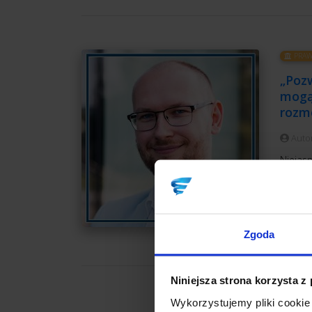
PRAW
„Poz
mogą 
rozm
Auto
Niejasn
przeds
który 
CZ
Zgoda
Niniejsza strona korzysta z
Wykorzystujemy pliki cookie 