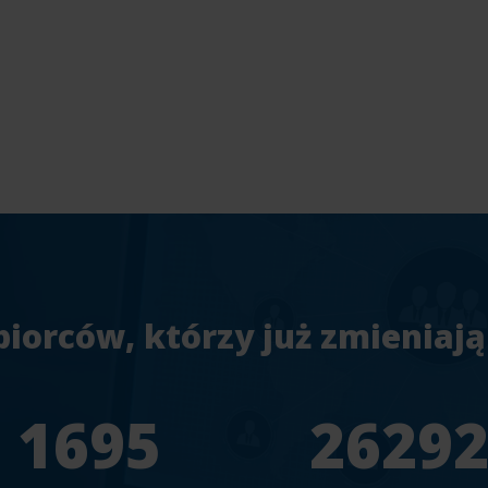
biorców, którzy już zmieniają
1956
3033