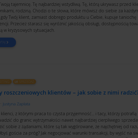
oją tajemnicę. Tę najbardziej wstydliwą. Tę, którą ukrywasz przed kli
nikami, rodziną. Chodzi o te słowa, które mówisz do siebie za każdy
 gdy Twój klient, zamiast dobrego produktu u Ciebie, kupuje taniochę
ncji. Przecież starasz się wyróżnić jakością obsługi, dostępnością tow
 w kryzysowych sytuacjach.
YTAJ
ETING
SPRZEDAŻ
y roszczeniowych klientów – jak sobie z nimi radzić
r:
Justyna Zapłata
 klienci, z którymi praca to czysta przyjemność... i tacy, którzy potrafią
adzić do granic wytrzymałości nawet najbardziej cierpliwego sprzeda
zić sobie z żądaniami, które są tak wygórowane, że najchętniej od raz
łbyś gościa za próg? Jak negocjować warunki transakcji, by wyjść na s