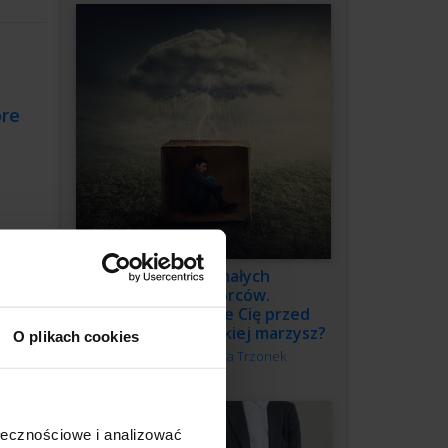
óre
owieka,
3 grzechy małych
przedsiębiorców.
Co powstrzymuje Cię przed
budową firmy, o jakiej marzysz?
O plikach cookies
Autor:
Katarzyna Trzonek
ołecznościowe i analizować