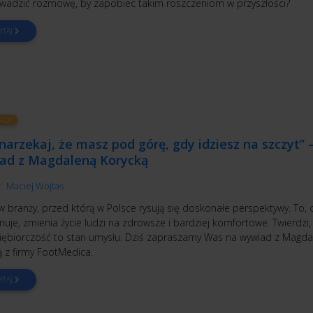
owadzić rozmowę, by zapobiec takim roszczeniom w przyszłości?
YTAJ
ADY
narzekaj, że masz pod górę, gdy idziesz na szczyt” 
ad z Magdaleną Korycką
r:
Maciej Wojtas
w branży, przed którą w Polsce rysują się doskonałe perspektywy. To,
muje, zmienia życie ludzi na zdrowsze i bardziej komfortowe. Twierdzi,
iębiorczość to stan umysłu. Dziś zapraszamy Was na wywiad z Magda
ą z firmy FootMedica.
YTAJ