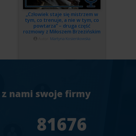
„Człowiek staje się mistrzem w
tym, co trenuje, a nie w tym, co
powtarza” – druga część
rozmowy z Miłoszem Brzezińskim
Autor:
Martyna Kosienkowska
 z nami swoje firmy
7
94241