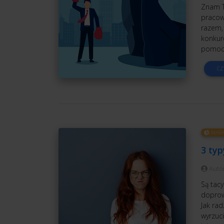
Znam Tw
pracow
razem,
konkure
pomocą
CZ
MARK
3 typ
Auto
Są tacy
doprow
Jak rad
wyrzuci