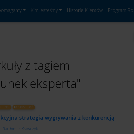
 pomagamy
Kim jesteśmy
Historie Klientów
Program Ro
ykuły z tagiem
runek eksperta"
ETING
SPRZEDAŻ
ekcyjna strategia wygrywania z konkurencją
r:
Bartłomiej Krawczyk