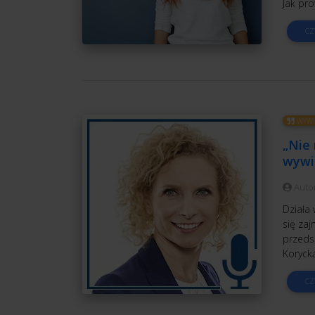
Jak pr
CZ
WYWI
„Nie 
wywi
Auto
Działa 
się zaj
przeds
Koryck
CZ