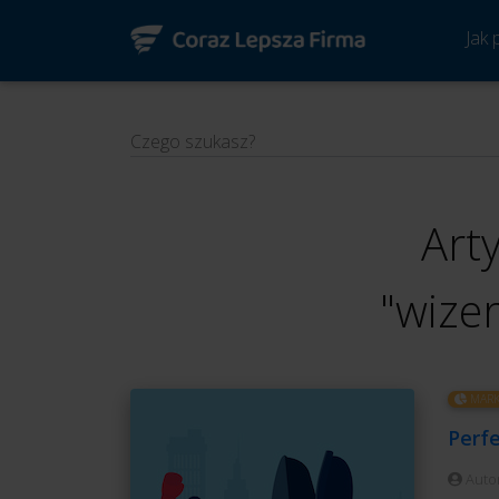
Jak
Czego szukasz?
Art
"wize
MARK
Perf
Auto