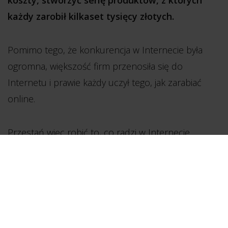
każdy zarobił kilkaset tysięcy złotych.
Pomimo tego, że konkurencja w Internecie była
ogromna, większość firm przenosiła się do
Internetu i prawie każdy uczył tego, jak zarabiać
online.
Przestań więc robić to, co radzi w Internecie
większość. Przestań obniżać ceny, bo walka ceną
to tragicznie niewłaściwe rozwiązanie.
Jak oni 5%, to my o 10% i w pewnym momencie jest
taka granica, że nie da się już zejść niżej. Ktoś w tej