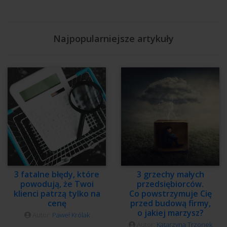
Najpopularniejsze artykuły
3 fatalne błędy, które
3 grzechy małych
powodują, że Twoi
przedsiębiorców.
klienci patrzą tylko na
Co powstrzymuje Cię
cenę
przed budową firmy,
o jakiej marzysz?
Autor:
Paweł Królak
Autor:
Katarzyna Trzonek