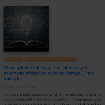
MARKETING
OBOWIĄZKOWE LEKTURY PRZEDSIĘBIORCY
Obowiązkowe lektury przedsiębiorcy,
Jak
zbudować efektywny dział marketingu?
, Piotr
Golczyk
Autor:
Justyna Królak
„Połowa pieniędzy zainwestowanych w marketing jest wyrzucana
w błoto, ale niestety nie wiadomo która” (John Wanamaker). Choć
ta zabawna, ale i bolesna myśl ma podobno już 50 lat, to jednak