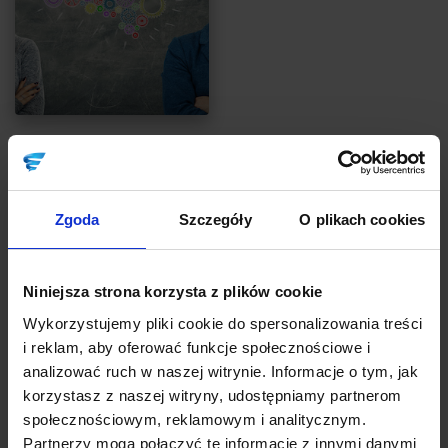
INSPIRACJE
5 porad, jak prowadzić firmę wspólnie z
małżonkiem
Zgoda
Szczegóły
O plikach cookies
Autor:
Monika Madejska
Podziwiam małżeństwa prowadzące razem firmę. Za każdym
Niniejsza strona korzysta z plików cookie
razem, gdy pracuję z parą, która wspólnie prowadzi biznes,
zaskakuje mnie dojrzałość i mądrość życiowa małżonków. Nie
Wykorzystujemy pliki cookie do spersonalizowania treści
chodzi o to, że jest cukierkowo, bo nie jest... Zarówno w
i reklam, aby oferować funkcje społecznościowe i
biznesie, jak i w rodzinie jest raczej ciężko przez większość
analizować ruch w naszej witrynie. Informacje o tym, jak
czasu. Do tego nie dość, że jest tyle problemów biznesowych, to
korzystasz z naszej witryny, udostępniamy partnerom
jeszcze wszystko gotuje się w sosie wyzwań
społecznościowym, reklamowym i analitycznym.
CZYTAJ
Partnerzy mogą połączyć te informacje z innymi danymi