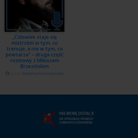
„Człowiek staje się
mistrzem w tym, co
trenuje, a nie w tym, co
powtarza” – druga część
rozmowy z Miłoszem
Brzezińskim
Autor:
Martyna Kosienkowska