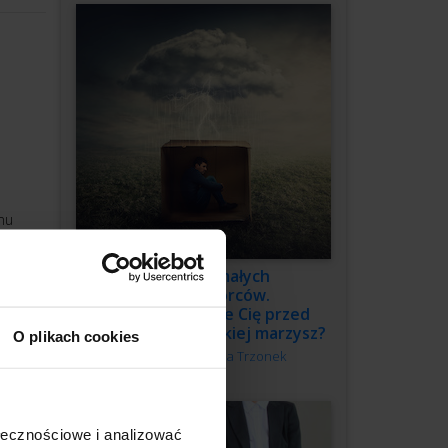
mu
my
oś do
3 grzechy małych
przedsiębiorców.
Co powstrzymuje Cię przed
budową firmy, o jakiej marzysz?
O plikach cookies
Autor:
Katarzyna Trzonek
ołecznościowe i analizować