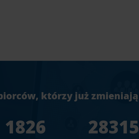
biorców, którzy już zmieniają
1956
3033