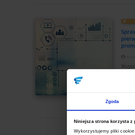
MARK
Spra
pier
prom
Auto
Wszysc
"okazja
nagłeg
pierws
CZ
Zgoda
Niniejsza strona korzysta z
Wykorzystujemy pliki cookie 