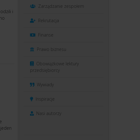
Zarządzanie zespołem
dzili i
dno
Rekrutacja
Finanse
Prawo biznesu
Obowiązkowe lektury
przedsiębiorcy
Wywiady
Inspiracje
Nasi autorzy
e
 jeden