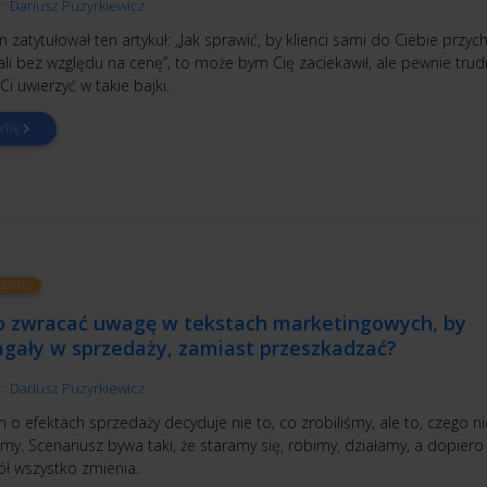
r:
Dariusz Puzyrkiewicz
zatytułował ten artykuł: „Jak sprawić, by klienci sami do Ciebie przycho
li bez względu na cenę”, to może bym Cię zaciekawił, ale pewnie tru
Ci uwierzyć w takie bajki.
YTAJ
ETING
o zwracać uwagę w tekstach marketingowych, by
gały w sprzedaży, zamiast przeszkadzać?
r:
Dariusz Puzyrkiewicz
o efektach sprzedaży decyduje nie to, co zrobiliśmy, ale to, czego ni
śmy. Scenariusz bywa taki, że staramy się, robimy, działamy, a dopiero
ół wszystko zmienia.