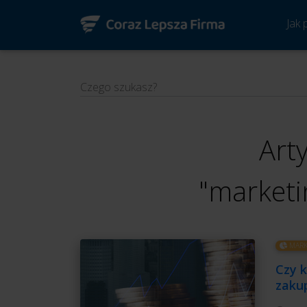
Jak
Czego szukasz?
Art
"marketi
MARK
Czy k
zaku