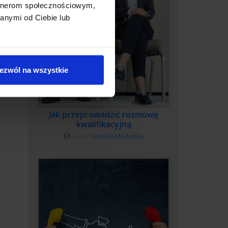
artnerom społecznościowym,
anymi od Ciebie lub
ezwól na wszystkie
Jak przeprowadzić rozmowę
kwalifikacyjną
Autor:
Monika Madejska