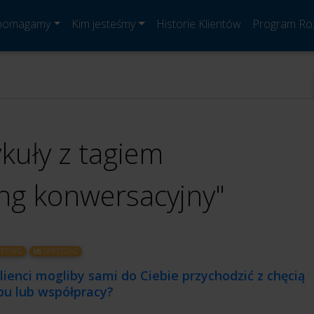
 pomagamy
Kim jesteśmy
Historie Klientów
Program Ro
ykuły z tagiem
ng konwersacyjny"
ETING
SPRZEDAŻ
lienci mogliby sami do Ciebie przychodzić z chęcią
pu lub współpracy?