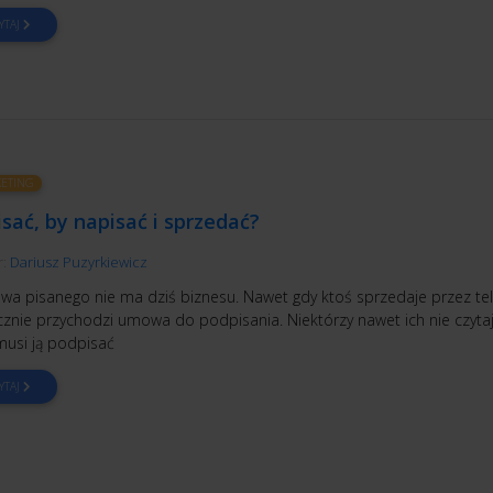
YTAJ
ETING
isać, by napisać i sprzedać?
r:
Dariusz Puzyrkiewicz
owa pisanego nie ma dziś biznesu. Nawet gdy ktoś sprzedaje przez tel
cznie przychodzi umowa do podpisania. Niektórzy nawet ich nie czytaj
musi ją podpisać
YTAJ