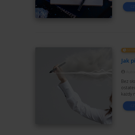
CZ
MARK
Jak p
Auto
Bez sł
ostate
każdy 
CZ