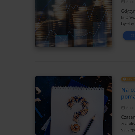
Auto
Gdybym 
kupowa
byłoby 
CZ
MARK
Na c
poma
Auto
Czasem 
zrobili
szczeg