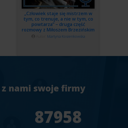
„Człowiek staje się mistrzem w
tym, co trenuje, a nie w tym, co
powtarza” – druga część
rozmowy z Miłoszem Brzezińskim
Autor:
Martyna Kosienkowska
 z nami swoje firmy
7
94241