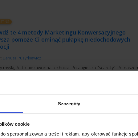
ETING
wdź te 4 metody Marketingu Konwersacyjnego –
wsza pomoże Ci ominąć pułapkę niedochodowych
ocji
r:
Dariusz Puzyrkiewicz
y myślą, że to niezawodna technika. Po angielsku "scarcity". Po nasze
". Znasz to pewnie: “Tylko dziś promocja”? W sytuacji, gdy potrzebuje
o wzrostu sprzedaży, albo po prostu sposobu na to, by zachęcić kog
zego zakupu, wystarczy zastosować tę niezawodną technikę.
YTAJ
Szczegóły
 plików cookie
do spersonalizowania treści i reklam, aby oferować funkcje sp