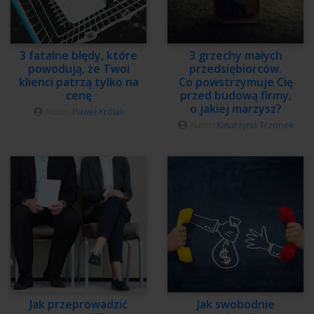
3 fatalne błędy, które
3 grzechy małych
powodują, że Twoi
przedsiębiorców.
klienci patrzą tylko na
Co powstrzymuje Cię
cenę
przed budową firmy,
o jakiej marzysz?
Autor:
Paweł Królak
Autor:
Katarzyna Trzonek
Jak przeprowadzić
Jak swobodnie