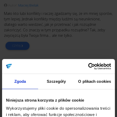
Autor:
Maciej Bielak
Mało kto lubi konflikty i raczej zgadzamy się, że im mniej sporów,
tym lepiej. Jednak konflikty między ludźmi są nieuniknione,
dlatego warto wiedzieć, jak je przetrwać i jak rozsądnie
zakończyć. Co znaczy w tym przypadku rozsądnie? Tak, żeby
zwycięzcą była Twoja firma… ale nie tylko.
CZYTAJ
Zgoda
Szczegóły
O plikach cookies
Niniejsza strona korzysta z plików cookie
Kategorie
Wykorzystujemy pliki cookie do spersonalizowania treści
i reklam, aby oferować funkcje społecznościowe i