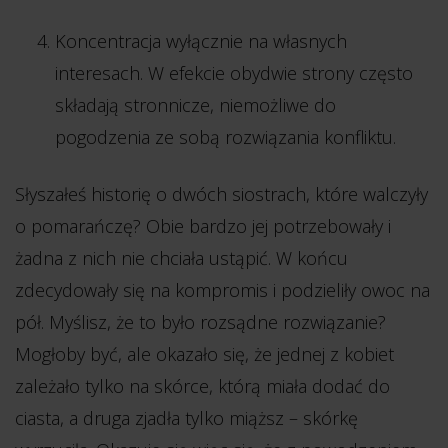
Koncentracja wyłącznie na własnych
interesach. W efekcie obydwie strony często
składają stronnicze, niemożliwe do
pogodzenia ze sobą rozwiązania konfliktu.
Słyszałeś historię o dwóch siostrach, które walczyły
o pomarańczę? Obie bardzo jej potrzebowały i
żadna z nich nie chciała ustąpić. W końcu
zdecydowały się na kompromis i podzieliły owoc na
pół. Myślisz, że to było rozsądne rozwiązanie?
Mogłoby być, ale okazało się, że jednej z kobiet
zależało tylko na skórce, którą miała dodać do
ciasta, a druga zjadła tylko miąższ – skórkę