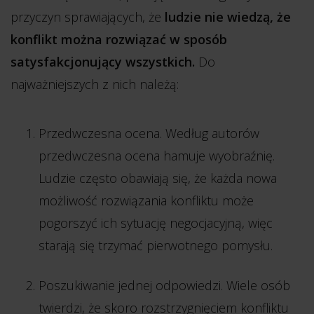
przyczyn sprawiających, że
ludzie nie wiedzą, że
konflikt można rozwiązać w sposób
satysfakcjonujący wszystkich.
Do
najważniejszych z nich należą:
Przedwczesna ocena. Według autorów
przedwczesna ocena hamuje wyobraźnię.
Ludzie często obawiają się, że każda nowa
możliwość rozwiązania konfliktu może
pogorszyć ich sytuację negocjacyjną, więc
starają się trzymać pierwotnego pomysłu.
Poszukiwanie jednej odpowiedzi. Wiele osób
twierdzi, że skoro rozstrzygnięciem konfliktu