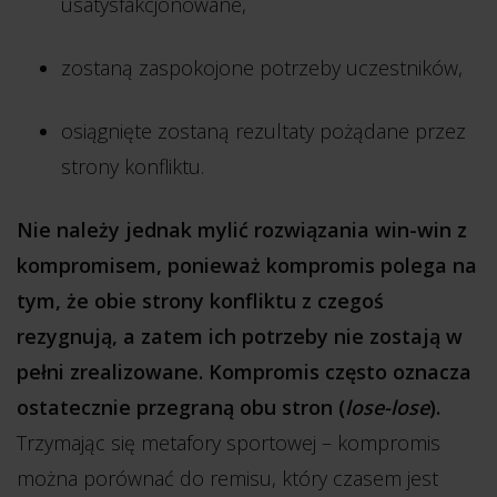
usatysfakcjonowane,
zostaną zaspokojone potrzeby uczestników,
osiągnięte zostaną rezultaty pożądane przez
strony konfliktu.
Nie należy jednak mylić rozwiązania win-win z
kompromisem, ponieważ kompromis polega na
tym, że obie strony konfliktu z czegoś
rezygnują, a zatem ich potrzeby nie zostają w
pełni zrealizowane. Kompromis często oznacza
ostatecznie przegraną obu stron (
lose-lose
).
Trzymając się metafory sportowej – kompromis
można porównać do remisu, który czasem jest