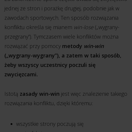
jednej ze stron i porażkę drugiej, podobnie jak w
zawodach sportowych. Ten sposób rozwiązania
konfliktu określa się mianem
win-lose
(„wygrany-
przegrany”). Tymczasem wiele konfliktów można
rozwiązać przy pomocy
metody
win-win
(„wygrany-wygrany”), a zatem w taki sposób,
żeby wszyscy uczestnicy poczuli się
zwycięzcami.
Istotą
zasady win-win
jest więc znalezienie takiego
rozwiązania konfliktu, dzięki któremu:
wszystkie strony poczują się