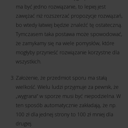
ma być jedno rozwiązanie, to lepiej jest
zawężać niż rozszerzać propozycje rozwiązań,
bo wtedy łatwiej będzie znaleźć tę ostateczną.
Tymczasem taka postawa może spowodować,
że zamykamy się na wiele pomysłów, które
mogłyby przynieść rozwiązanie korzystne dla
wszystkich.
Założenie, że przedmiot sporu ma stałą
wielkość. Wielu ludzi przyjmuje za pewnik, że
„wygrana” w sporze musi być niepodzielna. W
ten sposób automatycznie zakładają, że np.
100 zł dla jednej strony to 100 zł mniej dla
drugiej.