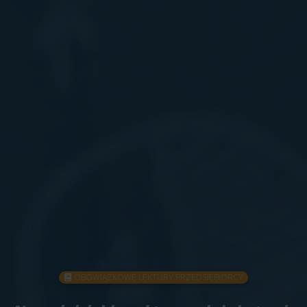
OBOWIĄZKOWE LEKTURY PRZEDSIĘBIORCY