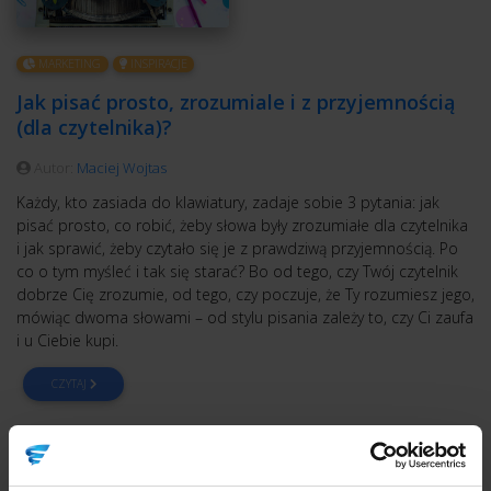
MARKETING
INSPIRACJE
Jak pisać prosto, zrozumiale i z przyjemnością
(dla czytelnika)?
Autor:
Maciej Wojtas
Każdy, kto zasiada do klawiatury, zadaje sobie 3 pytania: jak
pisać prosto, co robić, żeby słowa były zrozumiałe dla czytelnika
i jak sprawić, żeby czytało się je z prawdziwą przyjemnością. Po
co o tym myśleć i tak się starać? Bo od tego, czy Twój czytelnik
dobrze Cię zrozumie, od tego, czy poczuje, że Ty rozumiesz jego,
mówiąc dwoma słowami – od stylu pisania zależy to, czy Ci zaufa
i u Ciebie kupi.
CZYTAJ