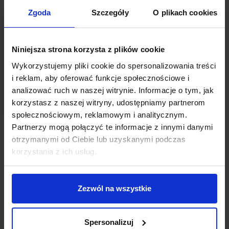
Zgoda
Szczegóły
O plikach cookies
Niniejsza strona korzysta z plików cookie
Wykorzystujemy pliki cookie do spersonalizowania treści
i reklam, aby oferować funkcje społecznościowe i
analizować ruch w naszej witrynie. Informacje o tym, jak
korzystasz z naszej witryny, udostępniamy partnerom
społecznościowym, reklamowym i analitycznym.
Partnerzy mogą połączyć te informacje z innymi danymi
OBOWIĄZKOWE LEKTURY PRZEDSIĘBIORCY
otrzymanymi od Ciebie lub uzyskanymi podczas
Jak rozmawiać z furiatami
, Mark Goulston –
korzystania z ich usług.
obowiązkowe lektury przedsiębiorcy
Autor:
Agnieszka Zasuń
Zezwól na wszystkie
Jak rozmawiać z kimś, kto sam siebie nie kontroluje? Jak sobie
poradzić z wiecznie narzekającym pracownikiem, rozchwianym
emocjonalnie partnerem, przemądrzałym bubkiem, który
Spersonalizuj
doprowadza Cię do szału, gdy tylko otworzy usta, czy z