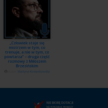
„Człowiek staje się
mistrzem w tym, co
trenuje, a nie w tym, co
powtarza” – druga część
rozmowy z Miłoszem
Brzezińskim
Autor:
Martyna Kosienkowska