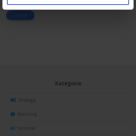
wiecznym cierpiętnikiem, stale rozpamiętującym przeszłość?
CZYTAJ
Kategorie
Strategia
Marketing
Sprzedaż