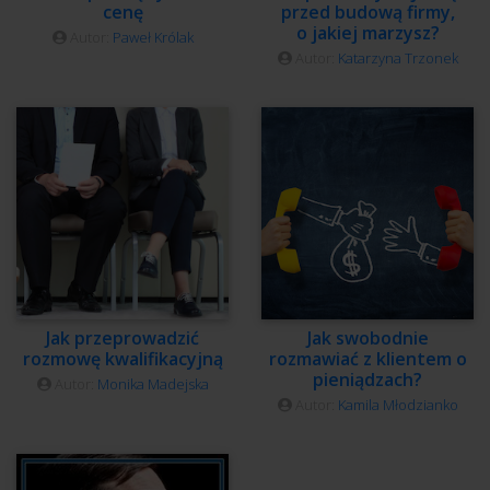
cenę
przed budową firmy,
o jakiej marzysz?
Autor:
Paweł Królak
Autor:
Katarzyna Trzonek
Jak przeprowadzić
Jak swobodnie
rozmowę kwalifikacyjną
rozmawiać z klientem o
pieniądzach?
Autor:
Monika Madejska
Autor:
Kamila Młodzianko