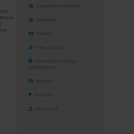
Zarządzanie zespołem
Kiedy
tatowca.
Rekrutacja
e
lszy
Finanse
Prawo biznesu
Obowiązkowe lektury
przedsiębiorcy
Wywiady
Inspiracje
Nasi autorzy