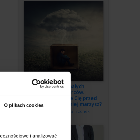
3 grzechy małych
przedsiębiorców.
Co powstrzymuje Cię przed
budową firmy, o jakiej marzysz?
O plikach cookies
Autor:
Katarzyna Trzonek
ołecznościowe i analizować