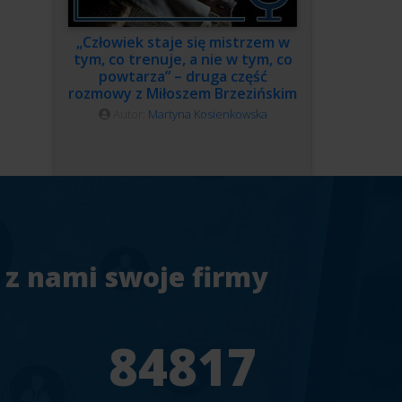
„Człowiek staje się mistrzem w
tym, co trenuje, a nie w tym, co
powtarza” – druga część
rozmowy z Miłoszem Brzezińskim
Autor:
Martyna Kosienkowska
 z nami swoje firmy
7
94241