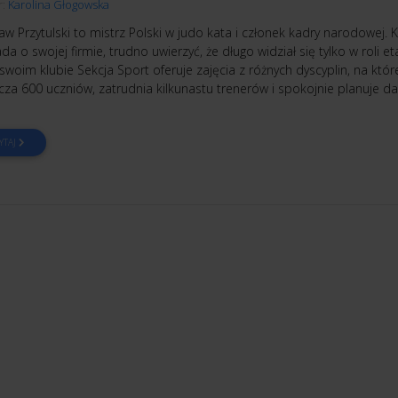
r:
Karolina Głogowska
w Przytulski to mistrz Polski w judo kata i członek kadry narodowej. 
a o swojej firmie, trudno uwierzyć, że długo widział się tylko w roli e
swoim klubie Sekcja Sport oferuje zajęcia z różnych dyscyplin, na któr
za 600 uczniów, zatrudnia kilkunastu trenerów i spokojnie planuje da
YTAJ