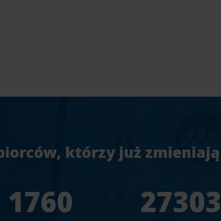
biorców, którzy już zmieniają
1956
3033