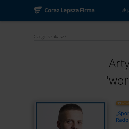
Jak
Czego szukasz?
Art
"wor
WYWI
„Spor
Rado