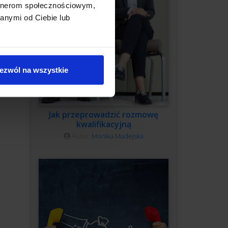
artnerom społecznościowym,
anymi od Ciebie lub
ezwól na wszystkie
Jak przeprowadzić rozmowę
kwalifikacyjną
Autor:
Monika Madejska