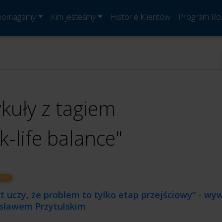
 pomagamy
Kim jesteśmy
Historie Klientów
Program Ro
ykuły z tagiem
k-life balance"
ADY
t uczy, że problem to tylko etap przejściowy” - wy
sławem Przytulskim