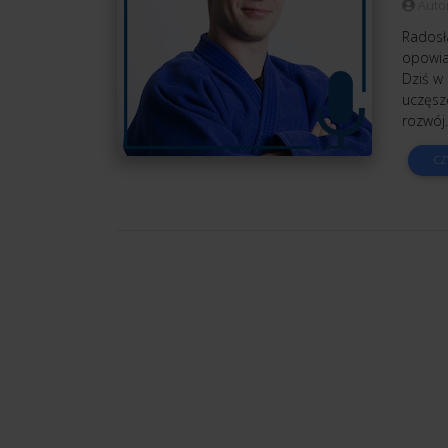
Auto
Radosła
opowiad
Dziś w 
uczęszc
rozwój.
CZ