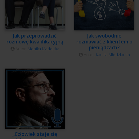
Jak przeprowadzić
Jak swobodnie
rozmowę kwalifikacyjną
rozmawiać z klientem o
pieniądzach?
Autor:
Monika Madejska
Autor:
Kamila Młodzianko
„Człowiek staje się