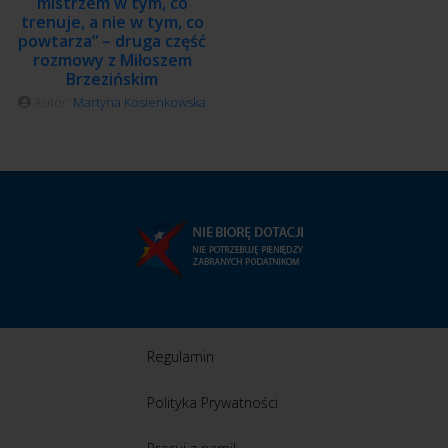
mistrzem w tym, co
trenuje, a nie w tym, co
powtarza” – druga część
rozmowy z Miłoszem
Brzezińskim
Autor:
Martyna Kosienkowska
Regulamin
Polityka Prywatności