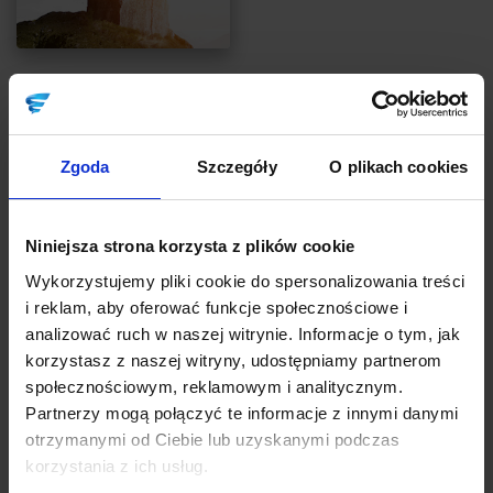
EFEKTYWNOŚĆ
WORK-LIFE BALANCE
Przestań się rozmieniać na drobne!
Autor:
Monika Madejska
Zgoda
Szczegóły
O plikach cookies
Ten artykuł jest dla tych Przedsiębiorców, którzy konsekwentnie i
uparcie NIE robią tego, co powinni. W zamian rozpraszają swój
czas i energię na drobiazgi, które nie mają realnego wpływu na
Niniejsza strona korzysta z plików cookie
ich sukces w biznesie, a wypełniają tylko bezproduktywnie dni ich
Wykorzystujemy pliki cookie do spersonalizowania treści
życia.
i reklam, aby oferować funkcje społecznościowe i
analizować ruch w naszej witrynie. Informacje o tym, jak
CZYTAJ
korzystasz z naszej witryny, udostępniamy partnerom
społecznościowym, reklamowym i analitycznym.
Partnerzy mogą połączyć te informacje z innymi danymi
otrzymanymi od Ciebie lub uzyskanymi podczas
korzystania z ich usług.