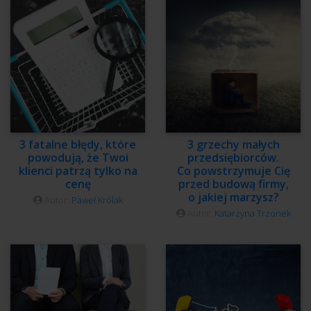
3 fatalne błędy, które
3 grzechy małych
powodują, że Twoi
przedsiębiorców.
klienci patrzą tylko na
Co powstrzymuje Cię
cenę
przed budową firmy,
o jakiej marzysz?
Autor:
Paweł Królak
Autor:
Katarzyna Trzonek