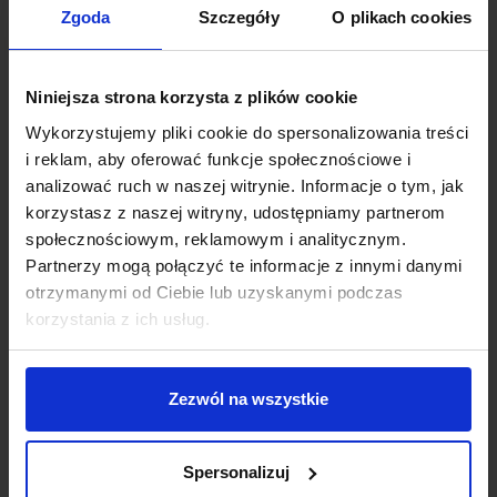
Obsługa klienta
Zgoda
Szczegóły
O plikach cookies
Efektywność
Niniejsza strona korzysta z plików cookie
Work-life balance
Wykorzystujemy pliki cookie do spersonalizowania treści
Zarządzanie zespołem
i reklam, aby oferować funkcje społecznościowe i
analizować ruch w naszej witrynie. Informacje o tym, jak
Rekrutacja
korzystasz z naszej witryny, udostępniamy partnerom
społecznościowym, reklamowym i analitycznym.
Finanse
Partnerzy mogą połączyć te informacje z innymi danymi
otrzymanymi od Ciebie lub uzyskanymi podczas
Prawo biznesu
korzystania z ich usług.
Obowiązkowe lektury przedsiębiorcy
Zezwól na wszystkie
Wywiady
Inspiracje
Spersonalizuj