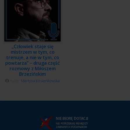
„Człowiek staje się
mistrzem w tym, co
trenuje, a nie w tym, co
powtarza” – druga część
rozmowy z Miłoszem
Brzezińskim
Autor:
Martyna Kosienkowska