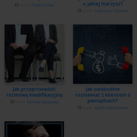
o jakiej marzysz?
Autor:
Paweł Królak
Autor:
Katarzyna Trzonek
Jak przeprowadzić
Jak swobodnie
rozmowę kwalifikacyjną
rozmawiać z klientem o
pieniądzach?
Autor:
Monika Madejska
Autor:
Kamila Młodzianko