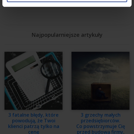
Nasi autorzy
Najpopularniejsze artykuły
3 fatalne błędy, które
3 grzechy małych
powodują, że Twoi
przedsiębiorców.
klienci patrzą tylko na
Co powstrzymuje Cię
cenę
przed budową firmy,