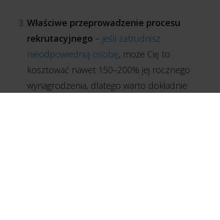
Właściwe przeprowadzenie procesu
rekrutacyjnego
–
jeśli zatrudnisz
nieodpowiednią osobę
, może Cię to
kosztować nawet 150–200% jej rocznego
wynagrodzenia, dlatego warto dokładnie
przemyśleć i zaplanować:
obowiązki na danym stanowisku,
predyspozycje i doświadczenie, jakie
będzie konieczne, żeby móc dobrze je
wykonywać,
wszystkie etapy rekrutacji,