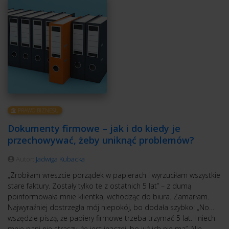
PRAWO BIZNESU
Dokumenty firmowe – jak i do kiedy je
przechowywać, żeby uniknąć problemów?
Autor:
Jadwiga Kubacka
„Zrobiłam wreszcie porządek w papierach i wyrzuciłam wszystkie
stare faktury. Zostały tylko te z ostatnich 5 lat” – z dumą
poinformowała mnie klientka, wchodząc do biura. Zamarłam.
Najwyraźniej dostrzegła mój niepokój, bo dodała szybko: „No…
wszędzie piszą, że papiery firmowe trzeba trzymać 5 lat. I niech
mnie pani nie straszy, że jest inaczej, bo już ich nie ma”. Nie