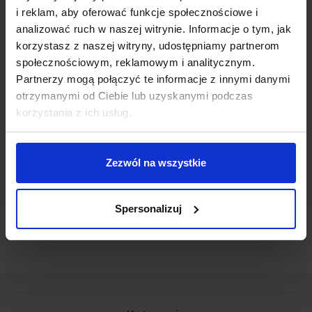
VAT pod lupą księgowej
i reklam, aby oferować funkcje społecznościowe i
analizować ruch w naszej witrynie. Informacje o tym, jak
Autor:
Jadwiga Kubacka
korzystasz z naszej witryny, udostępniamy partnerom
Znasz to uczucie, gdy jedno pozornie drobne wydarzenie
społecznościowym, reklamowym i analitycznym.
zmienia wszystko? Gdy myślisz: „Gdybym mógł/mogła cofnąć
Partnerzy mogą połączyć te informacje z innymi danymi
czas… Gdybym tylko wiedział/a…”. Takie zdania pojawiają się
otrzymanymi od Ciebie lub uzyskanymi podczas
często w głowach osób, które zdecydowały się zostać
korzystania z ich usług.
vatowcami lub… przeciwnie – które tego nie zrobiły. Obie opcje
mają bowiem zalety i wady.
CZYTAJ
Zezwól na wszystkie
Spersonalizuj