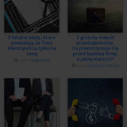
3 fatalne błędy, które
3 grzechy małych
powodują, że Twoi
przedsiębiorców.
klienci patrzą tylko na
Co powstrzymuje Cię
cenę
przed budową firmy,
o jakiej marzysz?
Autor:
Paweł Królak
Autor:
Katarzyna Trzonek