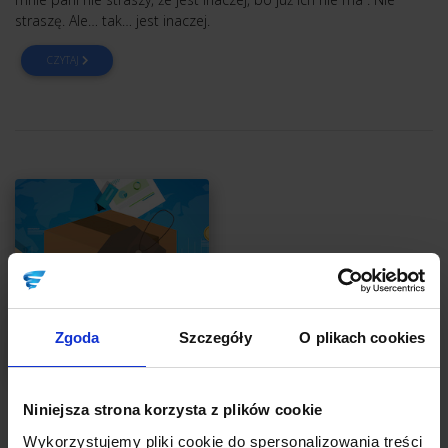
straszę. Ale… tak… jest inaczej.
CZYTAJ
Zgoda
Szczegóły
O plikach cookies
FINANSE
Niniejsza strona korzysta z plików cookie
Co każdy nievatowiec powinien wiedzieć, czyli
Wykorzystujemy pliki cookie do spersonalizowania treści