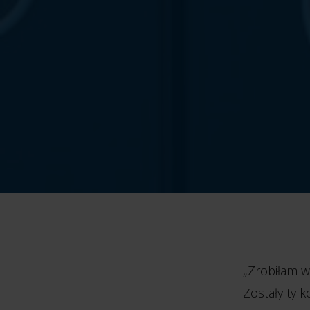
„Zrobiłam w
Zostały tylk