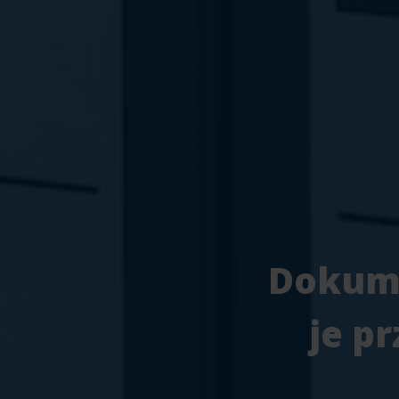
Dokume
je p