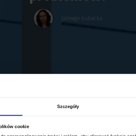
Jadwiga Kubacka
Szczegóły
 plików cookie
do spersonalizowania treści i reklam, aby oferować funkcje sp