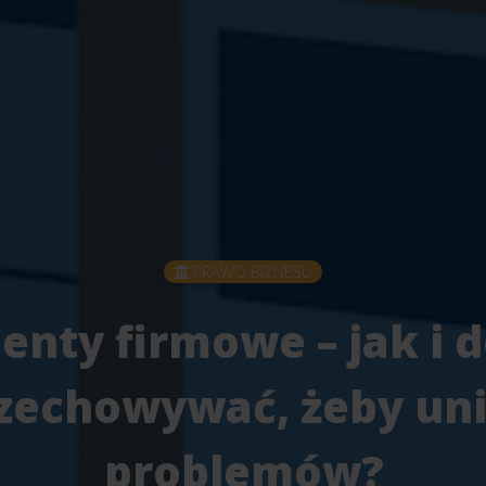
PRAWO BIZNESU
nty firmowe – jak i d
rzechowywać, żeby un
problemów?