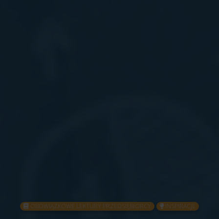
OBOWIĄZKOWE LEKTURY PRZEDSIĘBIORCY
INSPIRACJE