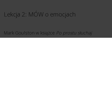
Lekcja 2: MÓW o emocjach
Mark Goulston w książce
Po prostu słuchaj
wielokrotnie podkreśla, jak ważną rolę w efektywnej
komunikacji pełni nasza logiczna część mózgu… Co
ma na myśli?
Chodzi po prostu o to, aby w
trudnych
rozmowach
nie dać się ponieść emocjom.
Kiedy czujesz się zagrożony – na przykład
wtedy, kiedy ktoś Cię krytykuje albo nie zgadza