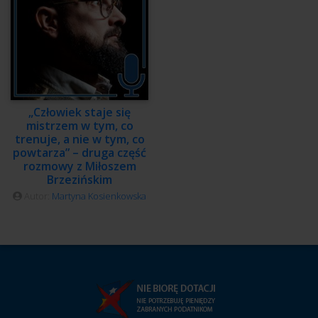
„Człowiek staje się
mistrzem w tym, co
trenuje, a nie w tym, co
powtarza” – druga część
rozmowy z Miłoszem
Brzezińskim
Autor:
Martyna Kosienkowska