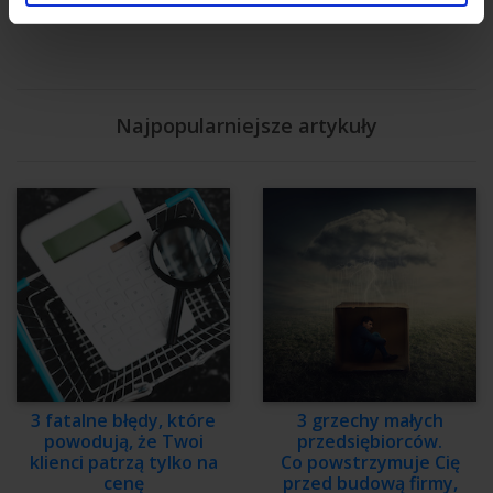
Nasi autorzy
Najpopularniejsze artykuły
3 fatalne błędy, które
3 grzechy małych
powodują, że Twoi
przedsiębiorców.
klienci patrzą tylko na
Co powstrzymuje Cię
cenę
przed budową firmy,