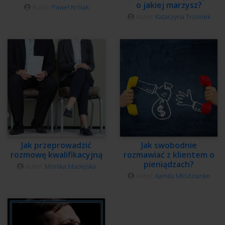
o jakiej marzysz?
Autor:
Paweł Królak
Autor:
Katarzyna Trzonek
Jak przeprowadzić
Jak swobodnie
rozmowę kwalifikacyjną
rozmawiać z klientem o
pieniądzach?
Autor:
Monika Madejska
Autor:
Kamila Młodzianko