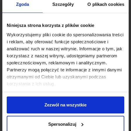
Zgoda
Szczegóły
O plikach cookies
Efektywność
Niniejsza strona korzysta z plików cookie
Work-life balance
Wykorzystujemy pliki cookie do spersonalizowania treści
Zarządzanie zespołem
i reklam, aby oferować funkcje społecznościowe i
analizować ruch w naszej witrynie. Informacje o tym, jak
Rekrutacja
korzystasz z naszej witryny, udostępniamy partnerom
społecznościowym, reklamowym i analitycznym.
Finanse
Partnerzy mogą połączyć te informacje z innymi danymi
otrzymanymi od Ciebie lub uzyskanymi podczas
Prawo biznesu
korzystania z ich usług.
Obowiązkowe lektury przedsiębiorcy
Zezwól na wszystkie
Wywiady
Inspiracje
Spersonalizuj