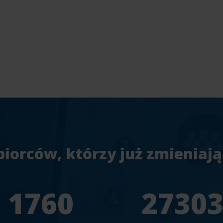
biorców, którzy już zmieniają
1956
3033