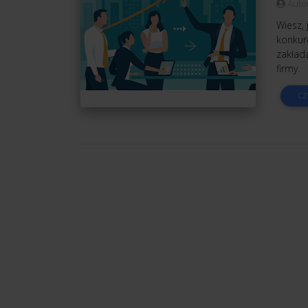
Auto
Wiesz, 
konkur
zakład
firmy.
CZ