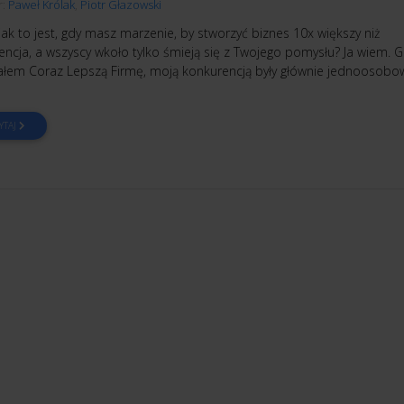
r:
Paweł Królak
,
Piotr Głazowski
jak to jest, gdy masz marzenie, by stworzyć biznes 10x większy niż
encja, a wszyscy wkoło tylko śmieją się z Twojego pomysłu? Ja wiem. 
ałem Coraz Lepszą Firmę, moją konkurencją były głównie jednoosobo
YTAJ