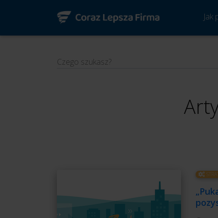
Jak
Czego szukasz?
Art
STRA
„Puka
pozy