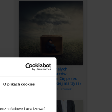
3 grzechy małych
przedsiębiorców.
Co powstrzymuje Cię przed
budową firmy, o jakiej marzysz?
O plikach cookies
Autor:
Katarzyna Trzonek
ołecznościowe i analizować