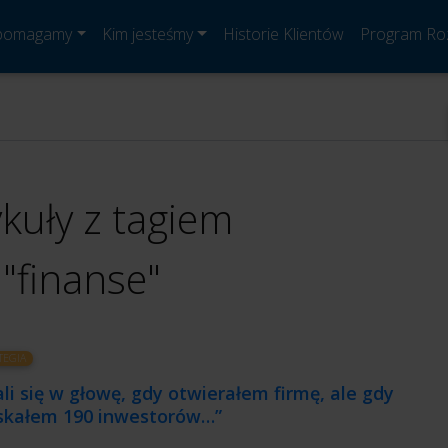
 pomagamy
Kim jesteśmy
Historie Klientów
Program Ro
ykuły z tagiem
"finanse"
TEGIA
li się w głowę, gdy otwierałem firmę, ale gdy
skałem 190 inwestorów…”