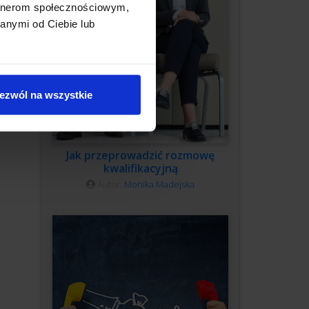
artnerom społecznościowym,
anymi od Ciebie lub
ezwól na wszystkie
Jak przeprowadzić rozmowę
kwalifikacyjną
Autor:
Monika Madejska