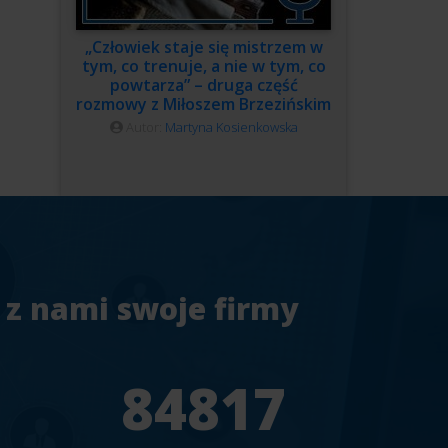
„Człowiek staje się mistrzem w
tym, co trenuje, a nie w tym, co
powtarza” – druga część
rozmowy z Miłoszem Brzezińskim
Autor:
Martyna Kosienkowska
 z nami swoje firmy
7
94241