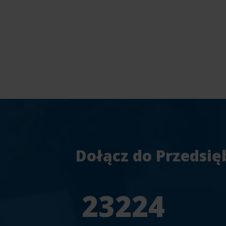
Dołącz do Przedsię
25804