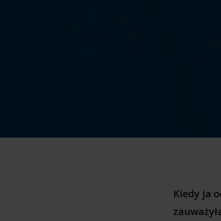
Kiedy ja 
zauważyłam