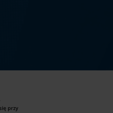
,
się przy