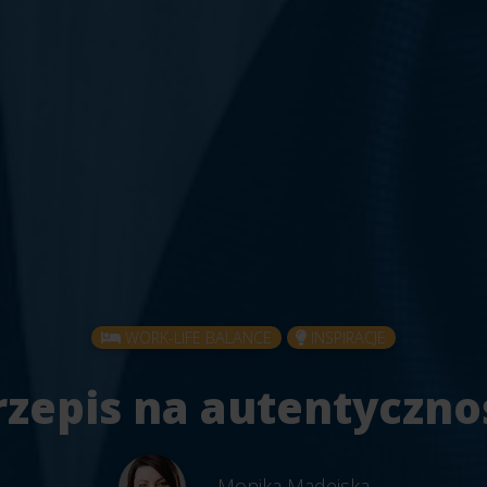
WORK-LIFE BALANCE
INSPIRACJE
rzepis na autentyczno
Monika Madejska