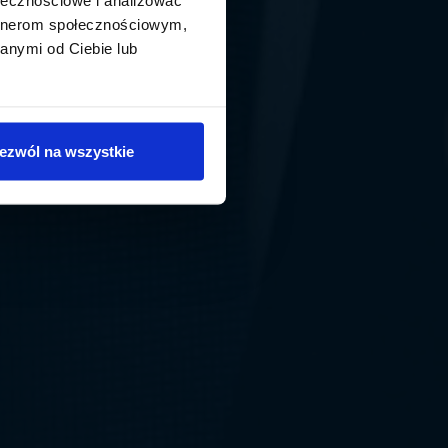
artnerom społecznościowym,
anymi od Ciebie lub
ezwól na wszystkie