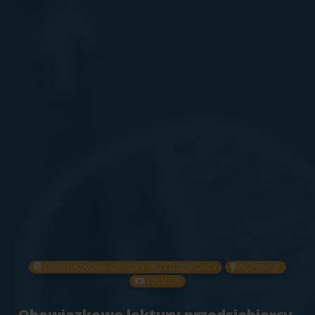
OBOWIĄZKOWE LEKTURY PRZEDSIĘBIORCY
INSPIRACJE
FINANSE