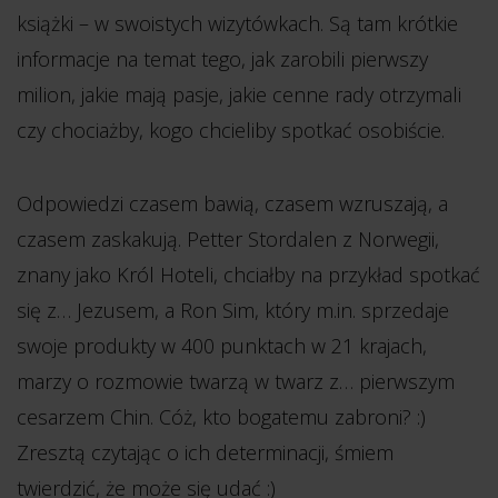
książki – w swoistych wizytówkach. Są tam krótkie
informacje na temat tego, jak zarobili pierwszy
milion, jakie mają pasje, jakie cenne rady otrzymali
czy chociażby, kogo chcieliby spotkać osobiście.
Odpowiedzi czasem bawią, czasem wzruszają, a
czasem zaskakują. Petter Stordalen z Norwegii,
znany jako Król Hoteli, chciałby na przykład spotkać
się z… Jezusem, a Ron Sim, który m.in. sprzedaje
swoje produkty w 400 punktach w 21 krajach,
marzy o rozmowie twarzą w twarz z… pierwszym
cesarzem Chin. Cóż, kto bogatemu zabroni? :)
Zresztą czytając o ich determinacji, śmiem
twierdzić, że może się udać :)