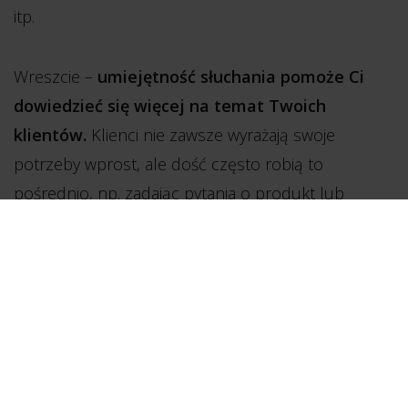
itp.
Wreszcie –
umiejętność słuchania pomoże Ci
dowiedzieć się więcej na temat Twoich
klientów.
Klienci nie zawsze wyrażają swoje
potrzeby wprost, ale dość często robią to
pośrednio, np. zadając pytania o produkt lub
usługę.
Wsłuchiwanie się w głos klientów
pozwoli Ci lepiej dopasować produkty lub
usługi Twojej firmy do ich potrzeb.
Słuchaj szeptów, a nie będziesz musiał znosić
krzyków