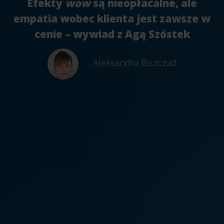
Efekty
wow
są nieopłacalne, ale
empatia wobec klienta jest zawsze w
cenie – wywiad z Agą Szóstek
Aleksandra Biszczad