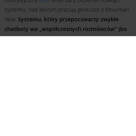
systemu, nad którym pracują geniusze z Mountain
View.
Systemu, który przepoczwarzy zwykłe
chatboty we „współczesnych rozmówców” (bo
jak inaczej przetłumaczyć nawiązujące trochę
do
Matrixa
sformułowanie „modern
conversational AGENTS”?) – sztucznych ludzi, z
którymi pogadasz dosłownie o wszystkim
.
Zastanawiasz się, jak, do jasnej anielki?
Ja też zadałam sobie to pytanie. Odpowiedź nazywa
się Meena.
Meena to uczłowieczony chatbot, który został