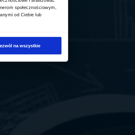
artnerom społecznościowym,
anymi od Ciebie lub
ezwól na wszystkie