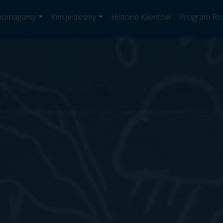
 pomagamy
Kim jesteśmy
Historie Klientów
Program Ro