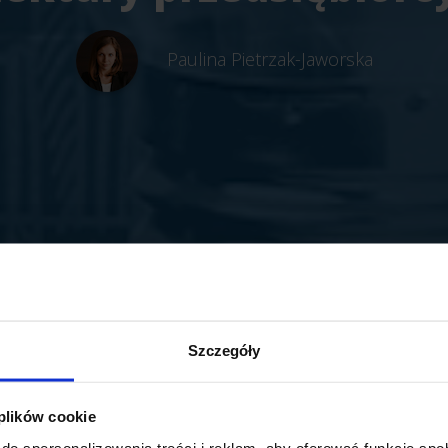
Paulina Pietrzak-Jaworska
Szczegóły
 plików cookie
do spersonalizowania treści i reklam, aby oferować funkcje sp