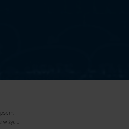
 psem,
e w życiu