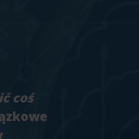
ić coś
iązkowe
y