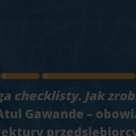
EFEKTYWNOŚĆ
OBOWIĄZKOWE LEKTURY PRZEDSIĘBIORCY
a checklisty. Jak zrob
 Atul Gawande – obow
lektury przedsiębiorc