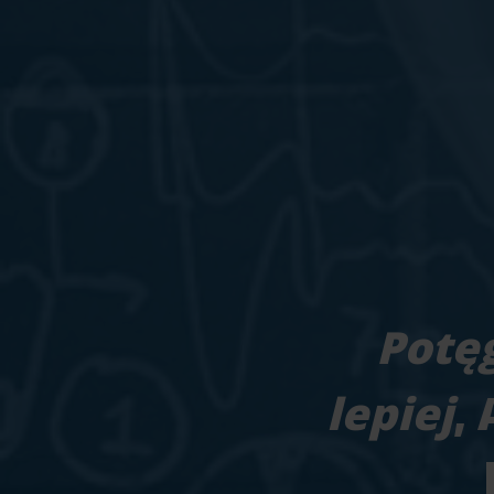
Potęg
lepiej
,