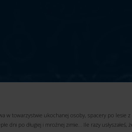
a w towarzystwie ukochanej osoby, spacery po lesie z
płe dni po długiej i mroźnej zimie… Ile razy usłyszałeś, ż