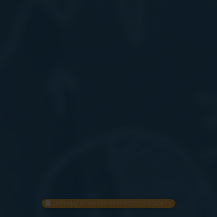
OBOWIĄZKOWE LEKTURY PRZEDSIĘBIORCY