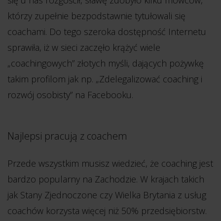
się u nas rozgościł, sławę zdobyło kilku mówców,
którzy zupełnie bezpodstawnie tytułowali się
coachami. Do tego szeroka dostępność Internetu
sprawiła, iż w sieci zaczęło krążyć wiele
„coachingowych” złotych myśli, dających pożywkę
takim profilom jak np. „Zdelegalizować coaching i
rozwój osobisty” na Facebooku.
Najlepsi pracują z coachem
Przede wszystkim musisz wiedzieć, że coaching jest
bardzo popularny na Zachodzie. W krajach takich
jak Stany Zjednoczone czy Wielka Brytania z usług
coachów korzysta więcej niż 50% przedsiębiorstw.