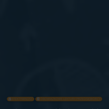
EFEKTYWNOŚĆ
OBOWIĄZKOWE LEKTURY PRZEDSIĘBIORCY