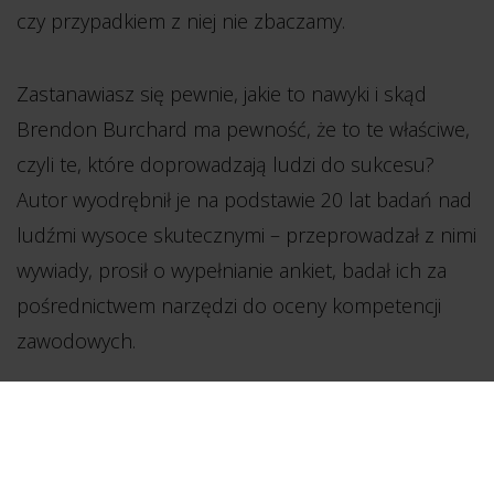
czy przypadkiem z niej nie zbaczamy.
Zastanawiasz się pewnie, jakie to nawyki i skąd
Brendon Burchard ma pewność, że to te właściwe,
czyli te, które doprowadzają ludzi do sukcesu?
Autor wyodrębnił je na podstawie 20 lat badań nad
ludźmi wysoce skutecznymi – przeprowadzał z nimi
wywiady, prosił o wypełnianie ankiet, badał ich za
pośrednictwem narzędzi do oceny kompetencji
zawodowych.
W ten sposób powstała lista 6 nawyków, które
ludzie wysoce skuteczni – świadomie lub nie –
po prostu opanowali. Brendon Burchard te