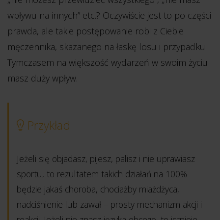
wpływu na innych” etc.? Oczywiście jest to po części
prawda, ale takie postępowanie robi z Ciebie
męczennika, skazanego na łaskę losu i przypadku.
Tymczasem na większość wydarzeń w swoim życiu
masz duży wpływ.
Przykład
Jeżeli się objadasz, pijesz, palisz i nie uprawiasz
sportu, to rezultatem takich działań na 100%
będzie jakaś choroba, chociażby miażdżyca,
nadciśnienie lub zawał – prosty mechanizm akcji i
reakcji. Jeżeli nie znasz języka obcego, to istnieje