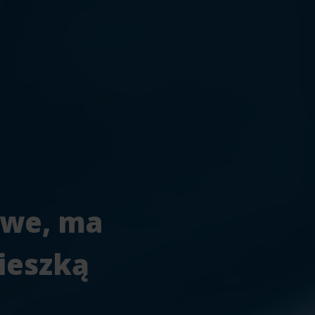
owe, ma
ieszką