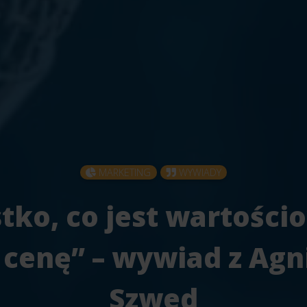
MARKETING
WYWIADY
tko, co jest wartości
 cenę” – wywiad z Agn
Szwed