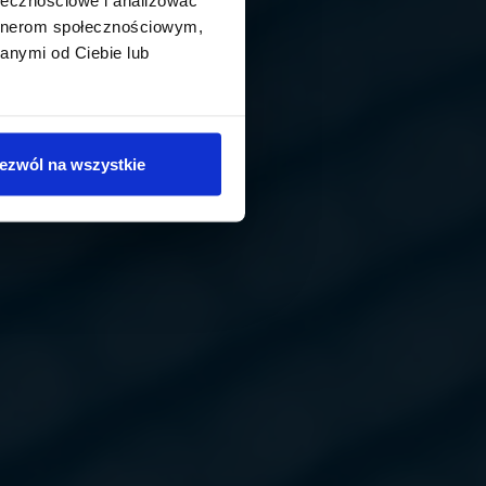
artnerom społecznościowym,
anymi od Ciebie lub
ezwól na wszystkie