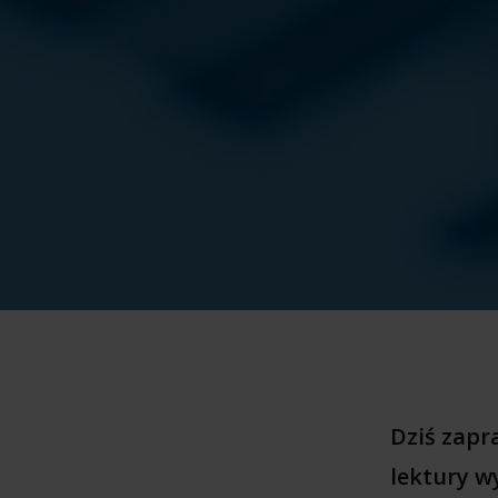
Dziś zap
lektury w