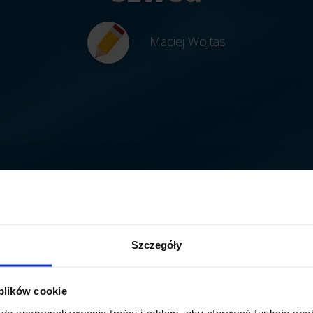
Maciej Wojtas
Szczegóły
 plików cookie
do spersonalizowania treści i reklam, aby oferować funkcje sp