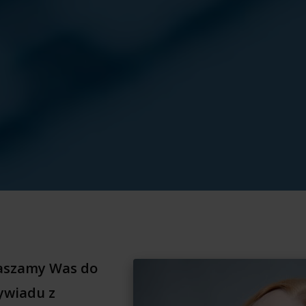
raszamy Was do
ywiadu z