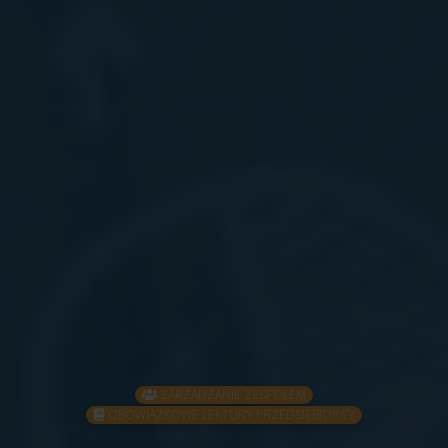
ZARZĄDZANIE ZESPOŁEM
OBOWIĄZKOWE LEKTURY PRZEDSIĘBIORCY