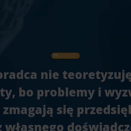
WYWIADY
radca nie teoretyzuję
ty, bo problemy i wyz
 zmagają się przedsię
 własnego doświadcz