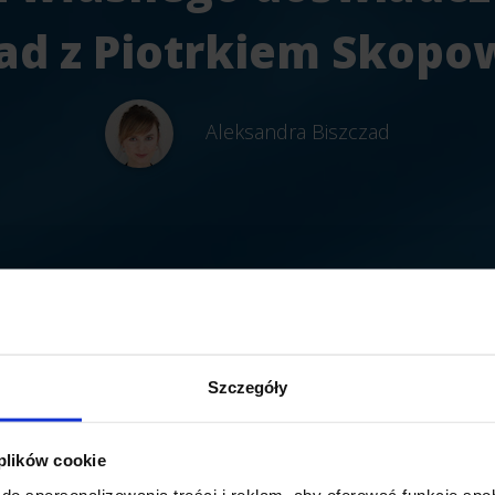
ad z Piotrkiem Skopo
Aleksandra Biszczad
Szczegóły
 plików cookie
do spersonalizowania treści i reklam, aby oferować funkcje sp