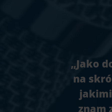
„Jako do
na skró
jakimi
znam z