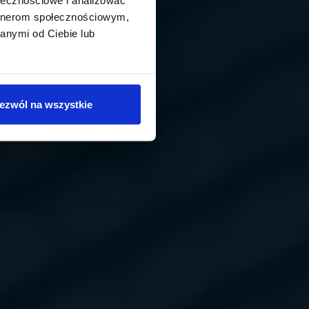
artnerom społecznościowym,
anymi od Ciebie lub
ezwól na wszystkie