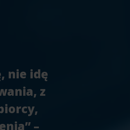
, nie idę
wania, z
biorcy,
enia” –