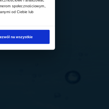
artnerom społecznościowym,
anymi od Ciebie lub
ezwól na wszystkie