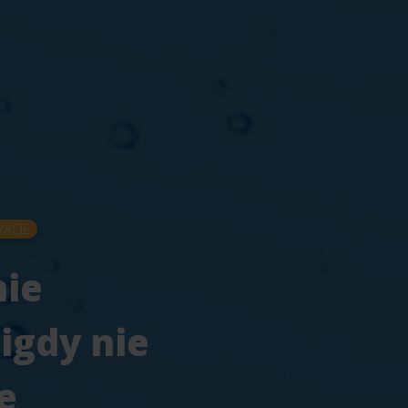
RACJE
nie
igdy nie
e