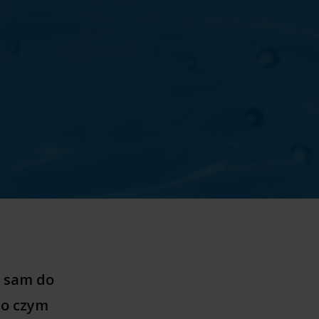
i sam do
, o czym