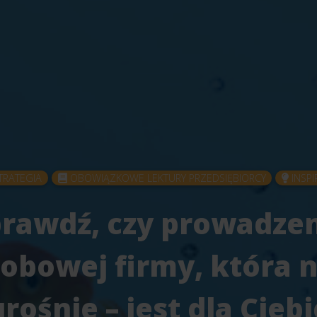
TRATEGIA
OBOWIĄZKOWE LEKTURY PRZEDSIĘBIORCY
INSPI
rawdź, czy prowadze
obowej firmy, która n
urośnie – jest dla Ciebi