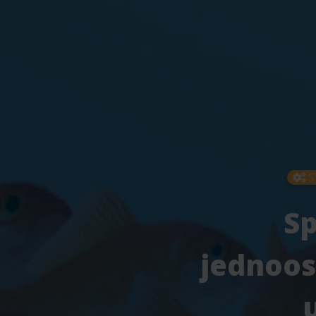
S
Sp
jednoos