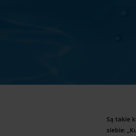
Są takie 
siebie: „K