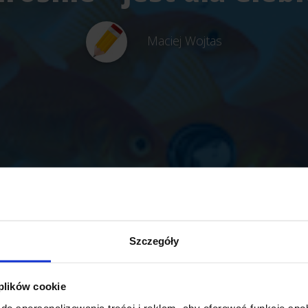
Maciej Wojtas
Szczegóły
 plików cookie
do spersonalizowania treści i reklam, aby oferować funkcje sp