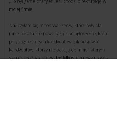
„To był game changer, jeśli chodzi o rekrutację w
mojej firmie.
Nauczyłam się mnóstwa rzeczy, które były dla
mnie absolutnie nowe: jak pisać ogłoszenie, które
przyciągnie fajnych kandydatów, jak odsiewać
kandydatów, którzy nie pasują do mnie i którym
się nie chce, jak prowadzić kilkustopniowy proces
rekrutacji. Następnie: jak zadawać odpowiednie
pytania kandydatom na rozmowie kwalifikacyjnej,
jak odpowiednio ich wdrażać, żeby ich nie
zniechęcić, żeby chcieli u mnie pozostać, rozwijać
się, zaangażować w moją firmę, i jak nimi
zarządzać.”