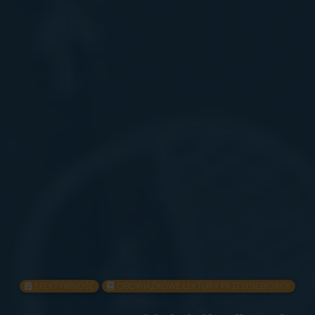
EFEKTYWNOŚĆ
OBOWIĄZKOWE LEKTURY PRZEDSIĘBIORCY