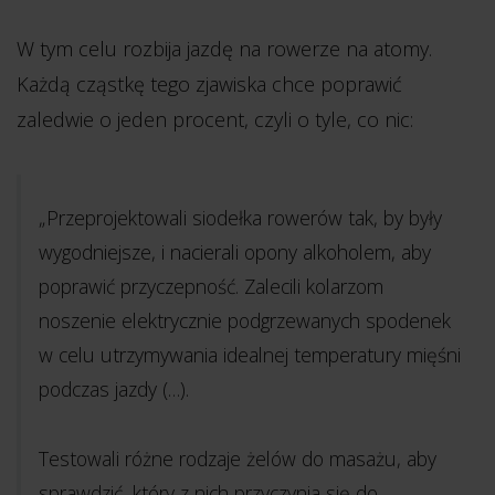
W tym celu rozbija jazdę na rowerze na atomy.
Każdą cząstkę tego zjawiska chce poprawić
zaledwie o jeden procent, czyli o tyle, co nic:
„Przeprojektowali siodełka rowerów tak, by były
wygodniejsze, i nacierali opony alkoholem, aby
poprawić przyczepność. Zalecili kolarzom
noszenie elektrycznie podgrzewanych spodenek
w celu utrzymywania idealnej temperatury mięśni
podczas jazdy (…).
Testowali różne rodzaje żelów do masażu, aby
sprawdzić, który z nich przyczynia się do