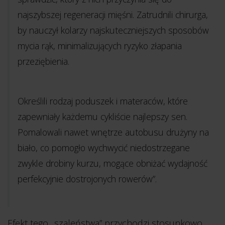
najszybszej regeneracji mięśni. Zatrudnili chirurga,
by nauczył kolarzy najskuteczniejszych sposobów
mycia rąk, minimalizujących ryzyko złapania
przeziębienia.
Określili rodzaj poduszek i materaców, które
zapewniały każdemu cykliście najlepszy sen.
Pomalowali nawet wnętrze autobusu drużyny na
biało, co pomogło wychwycić niedostrzegane
zwykle drobiny kurzu, mogące obniżać wydajność
perfekcyjnie dostrojonych rowerów”.
Efekt tego „szaleństwa” przychodzi stosunkowo