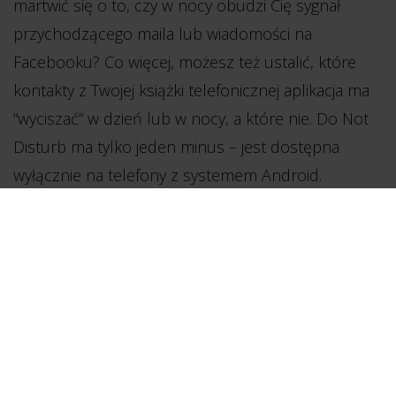
martwić się o to, czy w nocy obudzi Cię sygnał
przychodzącego maila lub wiadomości na
Facebooku? Co więcej, możesz też ustalić, które
kontakty z Twojej książki telefonicznej aplikacja ma
“wyciszać” w dzień lub w nocy, a które nie. Do Not
Disturb ma tylko jeden minus – jest dostępna
wyłącznie na telefony z systemem Android.
3. Any.DO