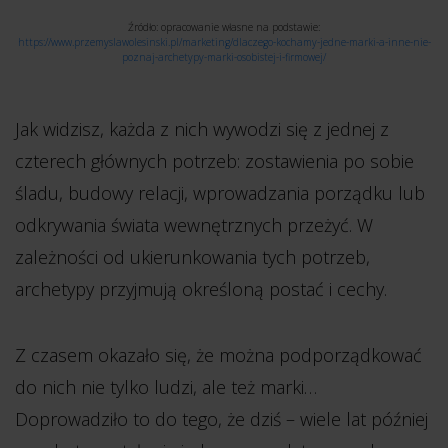
Źródło: opracowanie własne na podstawie:
https://www.przemyslawolesinski.pl/marketing/dlaczego-kochamy-jedne-marki-a-inne-nie-
poznaj-archetypy-marki-osobistej-i-firmowej/
Jak widzisz, każda z nich wywodzi się z jednej z
czterech głównych potrzeb: zostawienia po sobie
śladu, budowy relacji, wprowadzania porządku lub
odkrywania świata wewnętrznych przeżyć. W
zależności od ukierunkowania tych potrzeb,
archetypy przyjmują określoną postać i cechy.
Z czasem okazało się, że można podporządkować
do nich nie tylko ludzi, ale też marki…
Doprowadziło to do tego, że dziś – wiele lat później