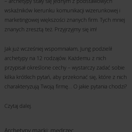
– archetypy stały się jednym z podstawowych
wskaźników kierunku komunikacji wizerunkowej i
marketingowej większości znanych firm. Tych mniej
znanych zresztą też. Przyjrzyjmy się im!
Jak już wcześniej wspomniałam, Jung podzielił
archetypy na 12 rodzajów. Każdemu z nich
przypisał określone cechy – wystarczy zadać sobie
kilka krótkich pytań, aby przekonać się, które z nich
charakteryzują Twoją firmę… O jakie pytania chodzi?
Czytaj dalej.
Archetypy marki: mędrzec