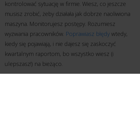
kontrolować sytuację w firmie. Wiesz, co jeszcze
musisz zrobić, żeby działała jak dobrze naoliwiona
maszyna. Monitorujesz postępy. Rozumiesz
wyzwania pracowników.
Poprawiasz błędy
wtedy,
kiedy się pojawiają, i nie dajesz się zaskoczyć
kwartalnym raportom, bo wszystko wiesz (i
ulepszasz!) na bieżąco.
Czyli jest dobrze.
Ale zawsze może być lepiej, prawda? Dlatego w tym
miejscu pojawia się kolejna zasada od autora
Jak
Google, Bono i Gates trzęsą światem dzięki
metodzie OKR
. Jest równie prosta i bezpośrednio