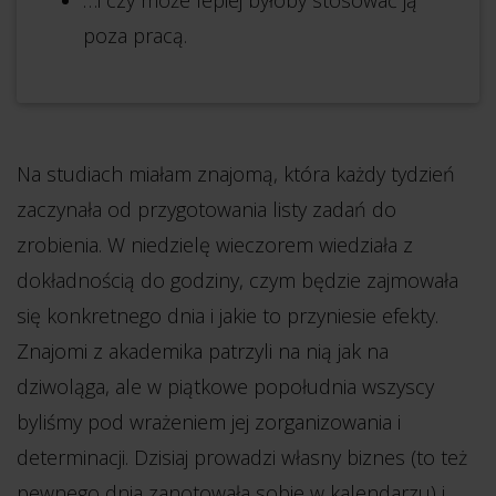
…i czy może lepiej byłoby stosować ją
poza pracą.
Na studiach miałam znajomą, która każdy tydzień
zaczynała od przygotowania listy zadań do
zrobienia. W niedzielę wieczorem wiedziała z
dokładnością do godziny, czym będzie zajmowała
się konkretnego dnia i jakie to przyniesie efekty.
Znajomi z akademika patrzyli na nią jak na
dziwoląga, ale w piątkowe popołudnia wszyscy
byliśmy pod wrażeniem jej zorganizowania i
determinacji. Dzisiaj prowadzi własny biznes (to też
pewnego dnia zanotowała sobie w kalendarzu) i