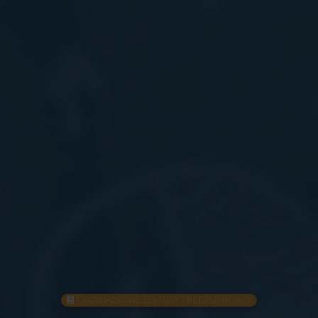
OBOWIĄZKOWE LEKTURY PRZEDSIĘBIORCY