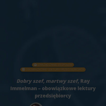
ZARZĄDZANIE ZESPOŁEM
OBOWIĄZKOWE LEKTURY PRZEDSIĘBIORCY
Dobry szef, martwy szef
, Ray
Immelman – obowiązkowe lektury
przedsiębiorcy