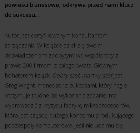
powieści biznesowej odkrywa przed nami klucz
do sukcesu...
Autor jest certyfikowanym konsultantem
zarządzania. W książce dzieli się swoimi
doświadczeniami zdobytymi we współpracy z
prawie 200 firmami z całego świata. Głównym
bohaterem książki
Dobry szef, martwy szef
jest
Greg Wright, menedżer z sukcesami, który nagle
otrzymuje trudne do wykonania zadanie: ma
wyprowadzić z kryzysu fabrykę mikroprocesorów,
która jest częścią dużego koncernu produkującego
podzespoły komputerowe. Jeśli nie uda mu się
doprowadzić do tego, żeby przysłowiowa kura