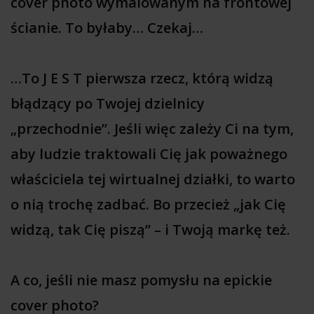
cover photo wymalowanym na frontowej
ścianie. To byłaby… Czekaj…
…To J E S T pierwsza rzecz, którą widzą
błądzący po Twojej dzielnicy
„przechodnie”.
Jeśli więc zależy Ci na tym,
aby ludzie traktowali Cię jak poważnego
właściciela tej wirtualnej działki, to warto
o nią trochę zadbać. Bo przecież „jak Cię
widzą, tak Cię piszą” – i Twoją markę też.
A co, jeśli nie masz pomysłu na epickie
cover photo?