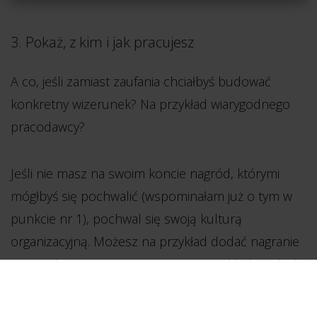
3. Pokaż, z kim i jak pracujesz
A co, jeśli zamiast zaufania chciałbyś budować
konkretny wizerunek? Na przykład wiarygodnego
pracodawcy?
Jeśli nie masz na swoim koncie nagród, którymi
mógłbyś się pochwalić (wspominałam już o tym w
punkcie nr 1), pochwal się swoją kulturą
organizacyjną. Możesz na przykład dodać nagranie
z wyjazdu integracyjnego, przygotować kolaż zdjęć
z ważnych firmowych wydarzeń, wkleić kilka opinii
pracowników na temat Twojej firmy… Nic Cię nie