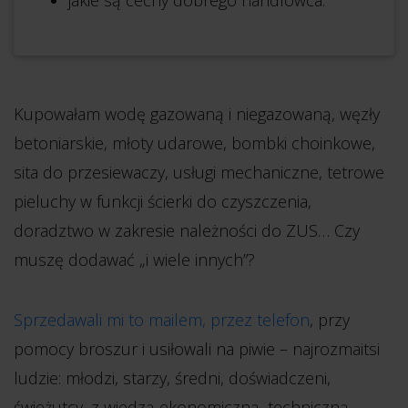
jakie są cechy dobrego handlowca.
Kupowałam wodę gazowaną i niegazowaną, węzły
betoniarskie, młoty udarowe, bombki choinkowe,
sita do przesiewaczy, usługi mechaniczne, tetrowe
pieluchy w funkcji ścierki do czyszczenia,
doradztwo w zakresie należności do ZUS… Czy
muszę dodawać „i wiele innych”?
Sprzedawali mi to mailem, przez telefon
, przy
pomocy broszur i usiłowali na piwie – najrozmaitsi
ludzie: młodzi, starzy, średni, doświadczeni,
świeżutcy, z wiedzą ekonomiczną, techniczną,