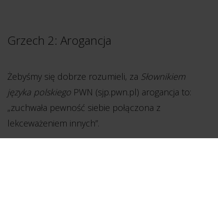
Grzech 2: Arogancja
Żebyśmy się dobrze rozumieli, za
Słownikiem
języka polskiego
PWN (sjp.pwn.pl) arogancja to:
„zuchwała pewność siebie połączona z
lekceważeniem innych”.
Sama
pewność siebie
to cecha, którą handlowiec
posiadać po prostu musi. Pewność siebie
rozumianą jako bezmiar wiedzy o produkcie i
ofercie i idącą za tym umiejętność odpowiedzi na
każde pytanie. Tymczasem pewność siebie